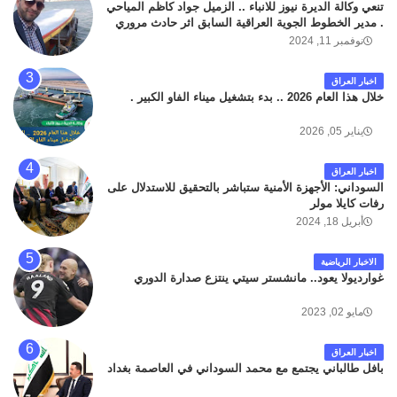
تنعي وكالة الديرة نيوز للانباء .. الزميل جواد كاظم المياحي
. مدير الخطوط الجوية العراقية السابق اثر حادث مروري
داخل مطار البصرة الدولي اليوم الاثنين على الطريق
نوفمبر 11, 2024
المؤدي من البوابة الرئيسة الى صالة المسافرين . حيث
كان سبب الحادث يعود لتصادم عجلته مع عجلة نوع كيا بنكو
اخبار العراق
تابعة لشركة الهلال الماسكة لإعمار مطار البصرة الدولي .
خلال هذا العام 2026 .. بدء بتشغيل ميناء الفاو الكبير .
سائلين الله عز وجل ان يتغمد الفقيد بواسع رحمته ، و انا
لله وانا اليه راجعون .
يناير 05, 2026
اخبار العراق
السوداني: الأجهزة الأمنية ستباشر بالتحقيق للاستدلال على
رفات كايلا مولر
أبريل 18, 2024
الاخبار الرياضية
غوارديولا يعود.. مانشستر سيتي ينتزع صدارة الدوري
مايو 02, 2023
اخبار العراق
بافل طالباني يجتمع مع محمد السوداني في العاصمة بغداد