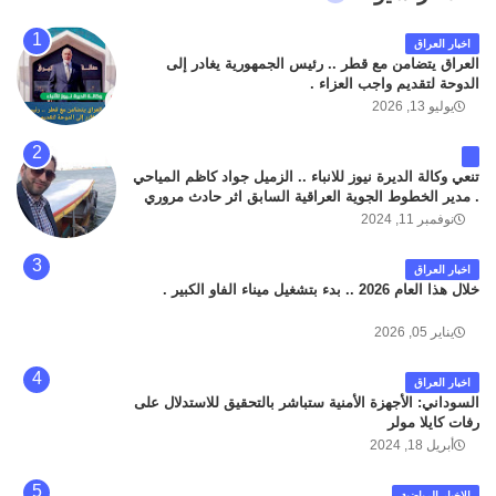
اخبار العراق
العراق يتضامن مع قطر .. رئيس الجمهورية يغادر إلى
الدوحة لتقديم واجب العزاء .
يوليو 13, 2026
تنعي وكالة الديرة نيوز للانباء .. الزميل جواد كاظم المياحي
. مدير الخطوط الجوية العراقية السابق اثر حادث مروري
داخل مطار البصرة الدولي اليوم الاثنين على الطريق
نوفمبر 11, 2024
المؤدي من البوابة الرئيسة الى صالة المسافرين . حيث
كان سبب الحادث يعود لتصادم عجلته مع عجلة نوع كيا بنكو
اخبار العراق
تابعة لشركة الهلال الماسكة لإعمار مطار البصرة الدولي .
خلال هذا العام 2026 .. بدء بتشغيل ميناء الفاو الكبير .
سائلين الله عز وجل ان يتغمد الفقيد بواسع رحمته ، و انا
لله وانا اليه راجعون .
يناير 05, 2026
اخبار العراق
السوداني: الأجهزة الأمنية ستباشر بالتحقيق للاستدلال على
رفات كايلا مولر
أبريل 18, 2024
الاخبار الرياضية