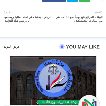
Twit
Wh
أحدث
أقدم
البيئة .. العراق ينتج يومياً نحو 16 ألف طن
الزيدي .. يكشف عن ذمته المالية و يسلمها
ter
atsa
من النفايات البلاستيكية .
إلى رئيس هيأة النزاهة .
pp
YOU MAY LIKE
عرض المزيد