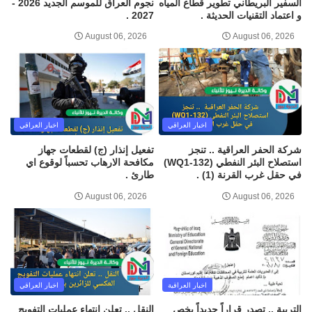
السفير البريطاني تطوير قطاع المياه
نجوم العراق للموسم الجديد 2026 -
و اعتماد التقنيات الحديثة .
2027 .
August 06, 2026
August 06, 2026
اخبار العراقي
اخبار العراقي
شركة الحفر العراقية .. تنجز
تفعيل إنذار (ج) لقطعات جهاز
استصلاح البئر النفطي (WQ1-132)
مكافحة الارهاب تحسباً لوقوع اي
في حقل غرب القرنة (1) .
طارئ .
August 06, 2026
August 06, 2026
اخبار العراقية
اخبار العراقي
التربية .. تصدر قراراً جديداً يخص
النقل .. تعلن انتهاء عمليات التفويج