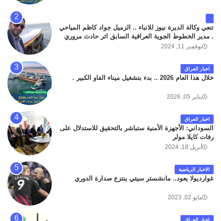
تنعي وكالة الديرة نيوز للانباء .. الزميل جواد كاظم المياحي
. مدير الخطوط الجوية العراقية السابق اثر حادث مروري
داخل مطار البصرة الدولي اليوم الاثنين على الطريق
نوفمبر 11, 2024
المؤدي من البوابة الرئيسة الى صالة المسافرين . حيث
كان سبب الحادث يعود لتصادم عجلته مع عجلة نوع كيا بنكو
اخبار العراق
تابعة لشركة الهلال الماسكة لإعمار مطار البصرة الدولي .
خلال هذا العام 2026 .. بدء بتشغيل ميناء الفاو الكبير .
سائلين الله عز وجل ان يتغمد الفقيد بواسع رحمته ، و انا
لله وانا اليه راجعون .
يناير 05, 2026
اخبار العراق
السوداني: الأجهزة الأمنية ستباشر بالتحقيق للاستدلال على
رفات كايلا مولر
أبريل 18, 2024
الاخبار الرياضية
غوارديولا يعود.. مانشستر سيتي ينتزع صدارة الدوري
مايو 02, 2023
اخبار العراق