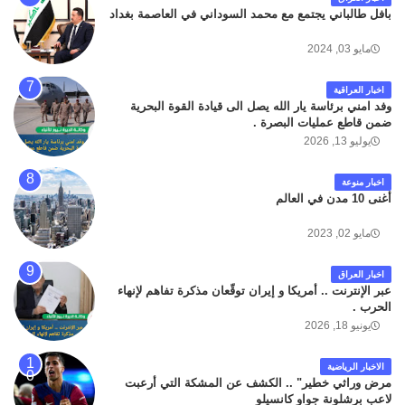
بافل طالباني يجتمع مع محمد السوداني في العاصمة بغداد
مايو 03, 2024
اخبار العراقية
وفد امني برئاسة يار الله يصل الى قيادة القوة البحرية
ضمن قاطع عمليات البصرة .
يوليو 13, 2026
اخبار منوعة
أغنى 10 مدن في العالم
مايو 02, 2023
اخبار العراق
عبر الإنترنت .. أمريكا و إيران توقّعان مذكرة تفاهم لإنهاء
الحرب .
يونيو 18, 2026
الاخبار الرياضية
مرض وراثي خطير" .. الكشف عن المشكة التي أرعبت
لاعب برشلونة جواو كانسيلو