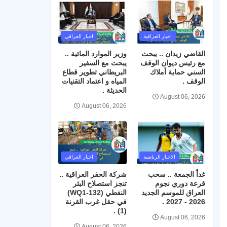
اخبار العراقية
اخبار العراقي
القاضي زيدان .. يبحث
وزير الموارد المائية ..
مع رئيس ديوان الوقف
يبحث مع السفير
السني حماية أملاك
البريطاني تطوير قطاع
الوقف .
المياه و اعتماد التقنيات
الحديثة .
August 06, 2026
August 06, 2026
الاخبار الرياضية
اخبار العراقي
غداً الجمعة .. سحب
شركة الحفر العراقية ..
قرعة دوري نجوم
تنجز استصلاح البئر
العراق للموسم الجديد
النفطي (WQ1-132)
2026 - 2027 .
في حقل غرب القرنة
(1) .
August 06, 2026
August 06, 2026