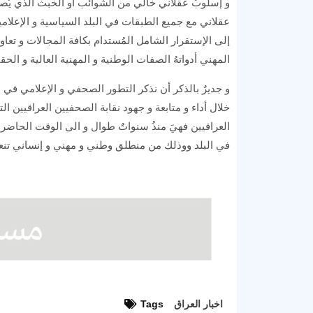
و إسلوبٌ عقلاني خالي من الشوائب أو الخبث الذي يُصيب
عقلاني مع جميع الطبقات في البلد السياسية و الإعلامية
إلى الإستقرار الشامل المُستدام بكافة المجالات و تعاو
المهني أدواتهُ الصفات الوطنية و المهنية العالية و الحق
و جديرٌ بالذكر أن نذكر التطور الصحفي و الإعلامي في ال
خلال أداء و متابعة و جهود نقابة الصحفيين العراقيين ا
العراقيين فهيَ منذُ سنواتٌ طوال و الى الوقت الحاضر أ
في البلد ووذلك من منطلق وطني و مهني و إنساني تنعكس 
اخبار العراق
Tags