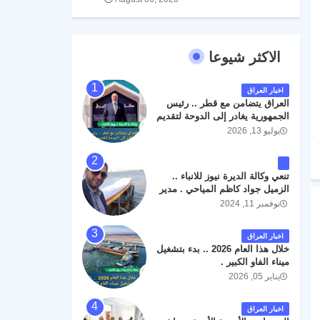
الاكثر شيوعا
اخبار العراق
العراق يتضامن مع قطر .. رئيس
الجمهورية يغادر إلى الدوحة لتقديم
واجب العزاء .
يوليو 13, 2026
تنعي وكالة الديرة نيوز للانباء ..
الزميل جواد كاظم المياحي . مدير
الخطوط الجوية العراقية السابق
نوفمبر 11, 2024
اثر حادث مروري داخل مطار
البصرة الدولي اليوم الاثنين على
اخبار العراق
الطريق المؤدي من البوابة
خلال هذا العام 2026 .. بدء بتشغيل
الرئيسة الى صالة المسافرين .
ميناء الفاو الكبير .
حيث كان سبب الحادث يعود
يناير 05, 2026
لتصادم عجلته مع عجلة نوع كيا بنكو
تابعة لشركة الهلال الماسكة لإعمار
مطار البصرة الدولي . سائلين الله
اخبار العراق
عز وجل ان يتغمد الفقيد بواسع