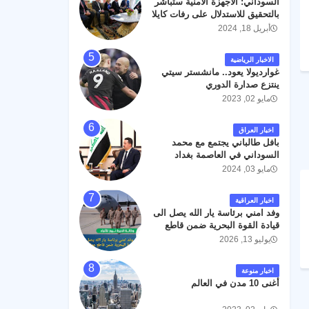
السوداني: الأجهزة الأمنية ستباشر
رحمته ، و انا لله وانا اليه راجعون .
بالتحقيق للاستدلال على رفات كايلا
مولر
أبريل 18, 2024
الاخبار الرياضية
غوارديولا يعود.. مانشستر سيتي
ينتزع صدارة الدوري
مايو 02, 2023
اخبار العراق
بافل طالباني يجتمع مع محمد
السوداني في العاصمة بغداد
مايو 03, 2024
اخبار العراقية
وفد امني برئاسة يار الله يصل الى
قيادة القوة البحرية ضمن قاطع
عمليات البصرة .
يوليو 13, 2026
اخبار منوعة
أغنى 10 مدن في العالم