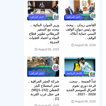
اخبار العراقية
اخبار العراقي
القاضي زيدان .. يبحث
وزير الموارد المائية ..
مع رئيس ديوان الوقف
يبحث مع السفير
السني حماية أملاك
البريطاني تطوير قطاع
الوقف .
المياه و اعتماد التقنيات
الحديثة .
August 06, 2026
August 06, 2026
الاخبار الرياضية
اخبار العراقي
غداً الجمعة .. سحب
شركة الحفر العراقية ..
قرعة دوري نجوم
تنجز استصلاح البئر
العراق للموسم الجديد
النفطي (WQ1-132)
2026 - 2027 .
في حقل غرب القرنة
(1) .
August 06, 2026
August 06, 2026