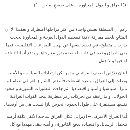
(( العراق و الدول المجاورة… على صفيحٍ ساخن . ))
رغم أن المنطقة تعيش واحدة من أكثر مراحلها اضطرابا و تعقيدا الا أن
المتابع يلحظ مفارقة لافتة فمعظم الدول العربية و المجاورة نجحت
بدرجات متفاوتة في تحييد نفسها عن لهيب الصراعات الإقليمية ، فيما
بقي العراق وحده في قلب العاصفة يدور مع رحاها و يدفع أثمانا لا ناقة
له فيها و لا جمل .
لبنان تعرّض لقصف اسرائيلي مدمر لكن ارتداداته السياسية و الأمنية
وصلت إلى العراق . و غزة اشتعلت فأنتفض الشارع العراقي تضامنا و
تأثرا ، سياسيا و أمنيا و اقتصاديا . ثم جاءت التطورات السورية و صعود
الجولاني و ما رافقه من تحركات زمر متطرفة لتجد القوات العراقية
نفسها مستنفرة على طول الحدود ، تحرس نارًا ليست هي من أوقدها .
أما الصراع الأميركي – الإيراني فكان العراق ساحته الأثقل كلفة أرضه
تتحمل الرسائل و اقتصاده يدفع الفاتورة ، و أمنه يبقى مهددا مع كل