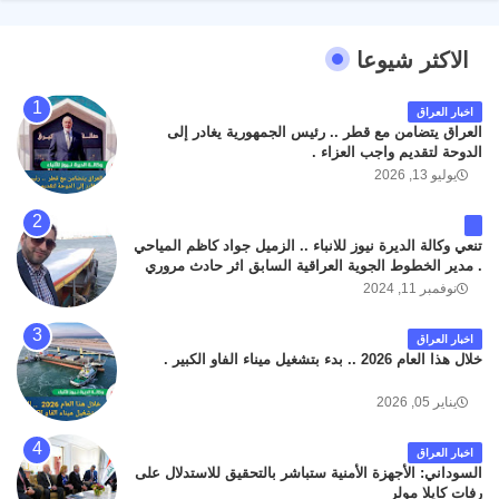
الاكثر شيوعا
اخبار العراق
العراق يتضامن مع قطر .. رئيس الجمهورية يغادر إلى
الدوحة لتقديم واجب العزاء .
يوليو 13, 2026
تنعي وكالة الديرة نيوز للانباء .. الزميل جواد كاظم المياحي
. مدير الخطوط الجوية العراقية السابق اثر حادث مروري
داخل مطار البصرة الدولي اليوم الاثنين على الطريق
نوفمبر 11, 2024
المؤدي من البوابة الرئيسة الى صالة المسافرين . حيث
كان سبب الحادث يعود لتصادم عجلته مع عجلة نوع كيا بنكو
اخبار العراق
تابعة لشركة الهلال الماسكة لإعمار مطار البصرة الدولي .
خلال هذا العام 2026 .. بدء بتشغيل ميناء الفاو الكبير .
سائلين الله عز وجل ان يتغمد الفقيد بواسع رحمته ، و انا
لله وانا اليه راجعون .
يناير 05, 2026
اخبار العراق
السوداني: الأجهزة الأمنية ستباشر بالتحقيق للاستدلال على
رفات كايلا مولر