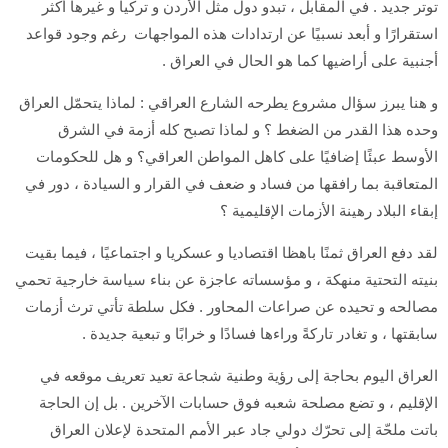
توتر جديد . في المقابل ، تبدو دول مثل الأردن و تركيا و غيرها أكثر
استقرارًا و أبعد نسبيًا عن ارتدادات هذه المواجهات رغم وجود قواعد
أجنبية على أراضيها كما هو الحال في العراق .
و هنا يبرز سؤال مشروع يطرحه الشارع العراقي : لماذا يتحمّل العراق
وحده هذا القدر من الضغط ؟ و لماذا تصبح كله أزمة في الشرق
الأوسط عبئًا إضافيًا على كاهل المواطن العراقي؟ و هل للحكومات
المتعاقبة بما رافقها من فساد و ضعف في القرار و السيادة ، دور في
إبقاء البلاد رهينة الأزمات الإقليمية ؟
لقد دفع العراق ثمنًا باهظا اقتصاديا و عسكريا و اجتماعيًا ، فيما بقيت
بنيته التحتية منهكة ، و مؤسساته عاجزة عن بناء سياسة خارجية تحمي
مصالحه و تحيده عن صراعات المحاور . فكل سلطة تأتي ترث أزمات
سابقتها ، و تغادر تاركةً وراءها فسادًا و خرابًا و تبعية جديدة .
العراق اليوم بحاجة إلى رؤية وطنية شجاعة تعيد تعريف موقعه في
الإقليم ، و تضع مصلحة شعبه فوق حسابات الآخرين . بل إن الحاجة
باتت ملحّة إلى تحرّك دولي جاد عبر الأمم المتحدة لإعلان العراق