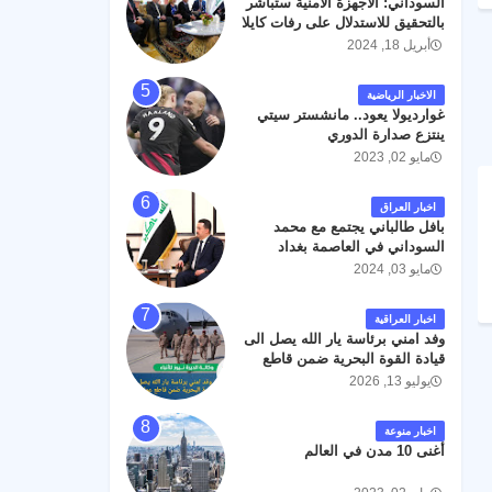
السوداني: الأجهزة الأمنية ستباشر
رحمته ، و انا لله وانا اليه راجعون .
بالتحقيق للاستدلال على رفات كايلا
مولر
أبريل 18, 2024
الاخبار الرياضية
غوارديولا يعود.. مانشستر سيتي
ينتزع صدارة الدوري
مايو 02, 2023
اخبار العراق
بافل طالباني يجتمع مع محمد
السوداني في العاصمة بغداد
مايو 03, 2024
اخبار العراقية
وفد امني برئاسة يار الله يصل الى
قيادة القوة البحرية ضمن قاطع
عمليات البصرة .
يوليو 13, 2026
اخبار منوعة
أغنى 10 مدن في العالم