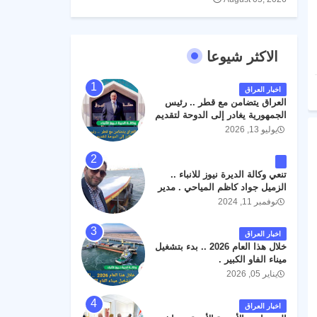
الاكثر شيوعا
اخبار العراق
العراق يتضامن مع قطر .. رئيس
الجمهورية يغادر إلى الدوحة لتقديم
واجب العزاء .
يوليو 13, 2026
تنعي وكالة الديرة نيوز للانباء ..
الزميل جواد كاظم المياحي . مدير
الخطوط الجوية العراقية السابق
نوفمبر 11, 2024
اثر حادث مروري داخل مطار
البصرة الدولي اليوم الاثنين على
اخبار العراق
الطريق المؤدي من البوابة
خلال هذا العام 2026 .. بدء بتشغيل
الرئيسة الى صالة المسافرين .
ميناء الفاو الكبير .
حيث كان سبب الحادث يعود
يناير 05, 2026
لتصادم عجلته مع عجلة نوع كيا بنكو
تابعة لشركة الهلال الماسكة لإعمار
مطار البصرة الدولي . سائلين الله
اخبار العراق
عز وجل ان يتغمد الفقيد بواسع