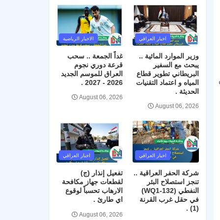
اخبار العراقي
الاخبار الرياضية
وزير الموارد المائية ..
غداً الجمعة .. سحب
يبحث مع السفير
قرعة دوري نجوم
البريطاني تطوير قطاع
العراق للموسم الجديد
المياه و اعتماد التقنيات
2026 - 2027 .
الحديثة .
August 06, 2026
August 06, 2026
اخبار العراقي
اخبار العراقي
شركة الحفر العراقية ..
تفعيل إنذار (ج)
تنجز استصلاح البئر
لقطعات جهاز مكافحة
النفطي (WQ1-132)
الارهاب تحسباً لوقوع
في حقل غرب القرنة
اي طارئ .
(1) .
August 06, 2026