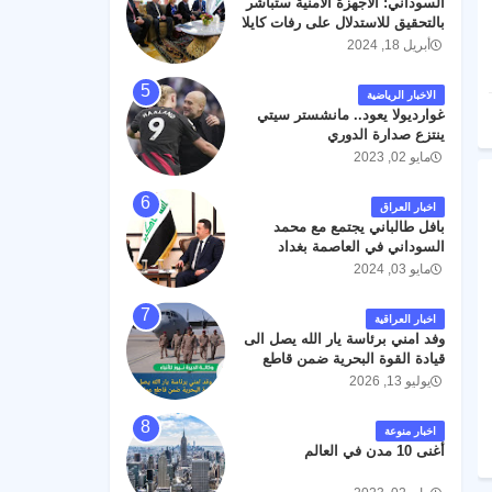
السوداني: الأجهزة الأمنية ستباشر
رحمته ، و انا لله وانا اليه راجعون .
بالتحقيق للاستدلال على رفات كايلا
مولر
أبريل 18, 2024
الاخبار الرياضية
غوارديولا يعود.. مانشستر سيتي
ينتزع صدارة الدوري
مايو 02, 2023
اخبار العراق
بافل طالباني يجتمع مع محمد
السوداني في العاصمة بغداد
مايو 03, 2024
اخبار العراقية
وفد امني برئاسة يار الله يصل الى
قيادة القوة البحرية ضمن قاطع
عمليات البصرة .
يوليو 13, 2026
اخبار منوعة
أغنى 10 مدن في العالم