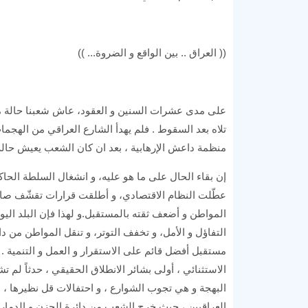
(( العراق .. بين الواقع و الضروة... ))
على مدى عشرات السنين و العقود، عاش شعبنا حالة مست
تلاه بعد السقوط . فلم يهدأ الشارع العراقي من الهجمات 
منظمة داعش الإرهابية ، بعد ان كان الشعب يعيش حالة 
إن بقاء الحال على ما هو عليه، و انشغال السلطة الحا
عطّلت النظام الاقتصادي، و أطلقت قرارات تقشّف صارم
المواطن و أضعف ثقته بالمستقبل.و لهذا فإن البلد ال
التفاؤل و الأمل، و تخفف التوتر، و تنقل المواطن من دائ
الاستثنائي ، أولى بشائر الانطلاق الحقيقي ، حدثاً لم
البهجة و هي تجوب الشوارع ، و احتفالات قل نظيرها ، ن
العراقيين ، حيث خرج الشعب من دائرة الحزن و الدمار إ