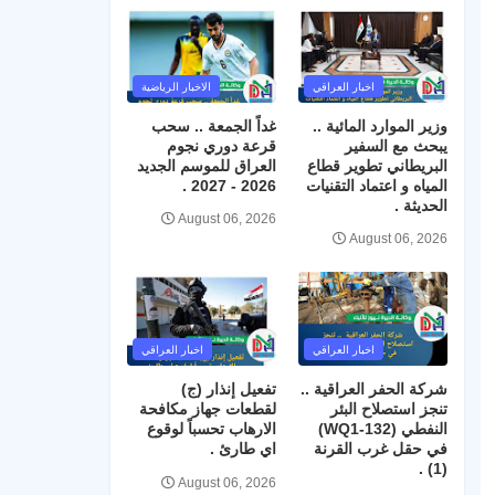
اخبار العراقي
الاخبار الرياضية
وزير الموارد المائية ..
غداً الجمعة .. سحب
يبحث مع السفير
قرعة دوري نجوم
البريطاني تطوير قطاع
العراق للموسم الجديد
المياه و اعتماد التقنيات
2026 - 2027 .
الحديثة .
August 06, 2026
August 06, 2026
اخبار العراقي
اخبار العراقي
شركة الحفر العراقية ..
تفعيل إنذار (ج)
تنجز استصلاح البئر
لقطعات جهاز مكافحة
النفطي (WQ1-132)
الارهاب تحسباً لوقوع
في حقل غرب القرنة
اي طارئ .
(1) .
August 06, 2026