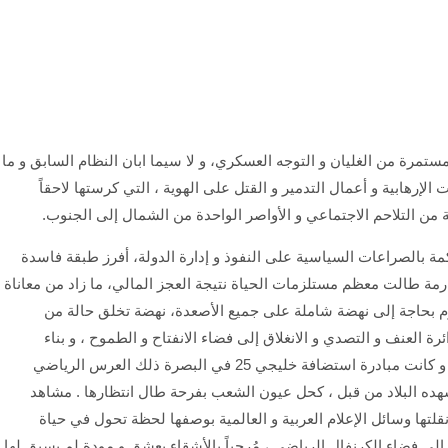
مرة من الغليان و التوجه العسكري، و لا سيما ابان النظام السابق و ما
الإرهابية و أعمال التدمير و القتل على الهوية ، التي كرستها لاحقاً
من التلاحم الاجتماعي و الأواصر الواحدة من الشمال إلى الجنوب.
كمة بالصراعات السياسية على النفوذ و إدارة الدولة، أفرز طبقة فاسدة
ة طالت معظم مستلزمات الحياة نتيجة العجز المالي، ما زاد من معاناة
يوم بحاجة إلى نهضة شاملة على جميع الأصعدة، نهضة تخلق حالة من
رة العنف و التصدي و الانغلاق إلى فضاء الانفتاح و الطموح ، و بناء
مستقبل أفضل قائم على الاستقرار و العمل و التنمية . و كانت مبادرة استضافة خليجي 25 في البصرة ذلك العرس الرياضي
 تشهده البلاد من قبل ، كحل عيون الشعب بفرحة طال انتظارها . مشاهد
قلتها وسائل الإعلام العربية و العالمية بوصفها لحظة تحول في حياة
لى فضاء الكرنفال الرياضي ، مُرحباً بالأشقاء بعشق و مودة لم يسبق لها