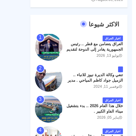
الاكثر شيوعا
اخبار العراق
العراق يتضامن مع قطر .. رئيس
الجمهورية يغادر إلى الدوحة لتقديم
واجب العزاء .
يوليو 13, 2026
تنعي وكالة الديرة نيوز للانباء ..
الزميل جواد كاظم المياحي . مدير
الخطوط الجوية العراقية السابق
نوفمبر 11, 2024
اثر حادث مروري داخل مطار
البصرة الدولي اليوم الاثنين على
اخبار العراق
الطريق المؤدي من البوابة
خلال هذا العام 2026 .. بدء بتشغيل
الرئيسة الى صالة المسافرين .
ميناء الفاو الكبير .
حيث كان سبب الحادث يعود
يناير 05, 2026
لتصادم عجلته مع عجلة نوع كيا بنكو
تابعة لشركة الهلال الماسكة لإعمار
مطار البصرة الدولي . سائلين الله
اخبار العراق
عز وجل ان يتغمد الفقيد بواسع