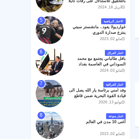
بالتحقيق للاستدلال على رفات كايلا
مولر
أبريل 18, 2024
الاخبار الرياضية
غوارديولا يعود.. مانشستر سيتي
ينتزع صدارة الدوري
مايو 02, 2023
اخبار العراق
بافل طالباني يجتمع مع محمد
السوداني في العاصمة بغداد
مايو 03, 2024
اخبار العراقية
وفد امني برئاسة يار الله يصل الى
قيادة القوة البحرية ضمن قاطع
عمليات البصرة .
يوليو 13, 2026
اخبار منوعة
أغنى 10 مدن في العالم
مايو 02, 2023