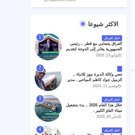
الاكثر شيوعا
اخبار العراق
العراق يتضامن مع قطر .. رئيس
الجمهورية يغادر إلى الدوحة لتقديم
واجب العزاء .
يوليو 13, 2026
تنعي وكالة الديرة نيوز للانباء ..
الزميل جواد كاظم المياحي . مدير
الخطوط الجوية العراقية السابق
نوفمبر 11, 2024
اثر حادث مروري داخل مطار
البصرة الدولي اليوم الاثنين على
اخبار العراق
الطريق المؤدي من البوابة
خلال هذا العام 2026 .. بدء بتشغيل
الرئيسة الى صالة المسافرين .
ميناء الفاو الكبير .
حيث كان سبب الحادث يعود
يناير 05, 2026
لتصادم عجلته مع عجلة نوع كيا بنكو
تابعة لشركة الهلال الماسكة لإعمار
مطار البصرة الدولي . سائلين الله
اخبار العراق
عز وجل ان يتغمد الفقيد بواسع