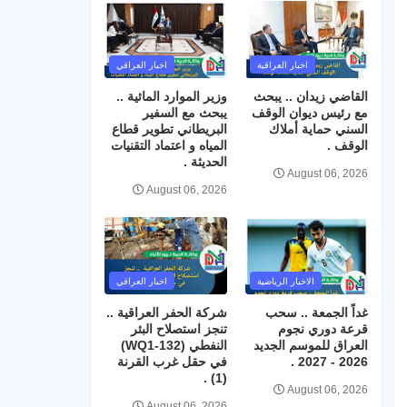
اخبار العراقية
اخبار العراقي
القاضي زيدان .. يبحث
وزير الموارد المائية ..
مع رئيس ديوان الوقف
يبحث مع السفير
السني حماية أملاك
البريطاني تطوير قطاع
الوقف .
المياه و اعتماد التقنيات
الحديثة .
August 06, 2026
August 06, 2026
الاخبار الرياضية
اخبار العراقي
غداً الجمعة .. سحب
شركة الحفر العراقية ..
قرعة دوري نجوم
تنجز استصلاح البئر
العراق للموسم الجديد
النفطي (WQ1-132)
2026 - 2027 .
في حقل غرب القرنة
(1) .
August 06, 2026
August 06, 2026