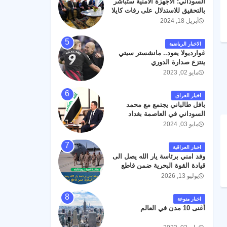
السوداني: الأجهزة الأمنية ستباشر
رحمته ، و انا لله وانا اليه راجعون .
بالتحقيق للاستدلال على رفات كايلا
مولر
أبريل 18, 2024
الاخبار الرياضية
غوارديولا يعود.. مانشستر سيتي
ينتزع صدارة الدوري
مايو 02, 2023
اخبار العراق
بافل طالباني يجتمع مع محمد
السوداني في العاصمة بغداد
مايو 03, 2024
اخبار العراقية
وفد امني برئاسة يار الله يصل الى
قيادة القوة البحرية ضمن قاطع
عمليات البصرة .
يوليو 13, 2026
اخبار منوعة
أغنى 10 مدن في العالم