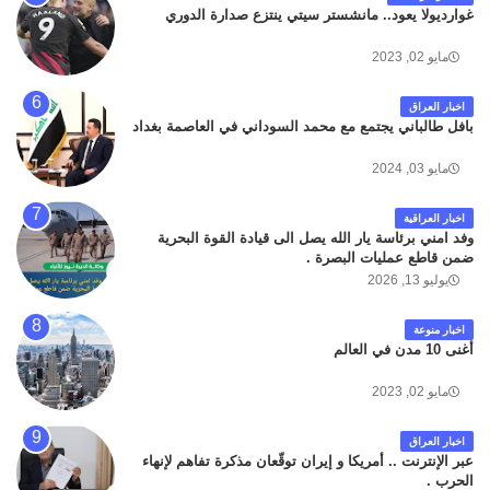
غوارديولا يعود.. مانشستر سيتي ينتزع صدارة الدوري
مايو 02, 2023
اخبار العراق
بافل طالباني يجتمع مع محمد السوداني في العاصمة بغداد
مايو 03, 2024
اخبار العراقية
وفد امني برئاسة يار الله يصل الى قيادة القوة البحرية
ضمن قاطع عمليات البصرة .
يوليو 13, 2026
اخبار منوعة
أغنى 10 مدن في العالم
مايو 02, 2023
اخبار العراق
عبر الإنترنت .. أمريكا و إيران توقّعان مذكرة تفاهم لإنهاء
الحرب .