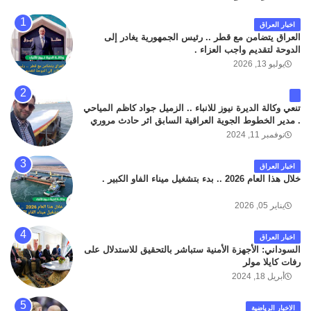
اخبار العراق
العراق يتضامن مع قطر .. رئيس الجمهورية يغادر إلى
الدوحة لتقديم واجب العزاء .
يوليو 13, 2026
تنعي وكالة الديرة نيوز للانباء .. الزميل جواد كاظم المياحي
. مدير الخطوط الجوية العراقية السابق اثر حادث مروري
داخل مطار البصرة الدولي اليوم الاثنين على الطريق
نوفمبر 11, 2024
المؤدي من البوابة الرئيسة الى صالة المسافرين . حيث
كان سبب الحادث يعود لتصادم عجلته مع عجلة نوع كيا بنكو
اخبار العراق
تابعة لشركة الهلال الماسكة لإعمار مطار البصرة الدولي .
خلال هذا العام 2026 .. بدء بتشغيل ميناء الفاو الكبير .
سائلين الله عز وجل ان يتغمد الفقيد بواسع رحمته ، و انا
لله وانا اليه راجعون .
يناير 05, 2026
اخبار العراق
السوداني: الأجهزة الأمنية ستباشر بالتحقيق للاستدلال على
رفات كايلا مولر
أبريل 18, 2024
الاخبار الرياضية