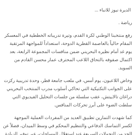
الديرة نيوز للانباء ...
رياضة .
رفع منتخبنا الوطني لكرة القدم، وتيرة تدريباته الخططية في المعسكر
المقام حالياً بالعاصمة القطرية الدوحة، استعداداً للمواجهة المرتقبة
يوم غد أمام نظيره البحريني ضمن منافسات المجموعة الرابعة، بعد
اكتمال صفوفه بالتحاق اللاعب المحترف عمار محسن القادم من
السويد.
وخاض اللاعبون، يوم أمس، في ملعب جامعة قطر، وحدة تدريبية ركزت
على الجوانب التكتيكية التي تحاكي أسلوب مدرب المنتخب البحريني
دراغان تالاييتش، عقب سلسلة من جلسات التحليل الفيديوي التي
سلطت الضوء على أبرز تحركات المنافس.
كما شهدت التمارين تطبيق العديد من المفردات العملية الموجهة
لكسر التماسك الدفاعي والتنظيم المحكم في وسط الميدان، فضلاً عن
الحد من التحولات السريعة عند استغلال المساحات، عبر توفير الزيادة