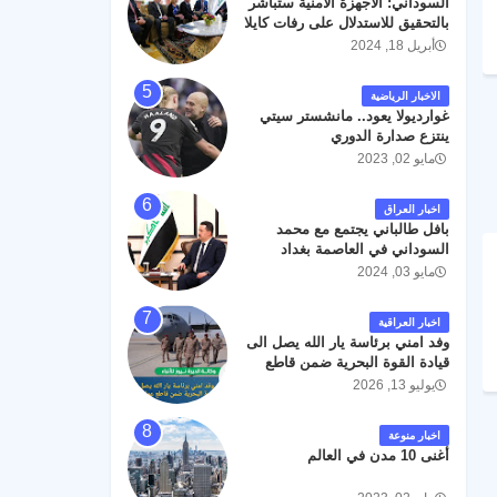
السوداني: الأجهزة الأمنية ستباشر
رحمته ، و انا لله وانا اليه راجعون .
بالتحقيق للاستدلال على رفات كايلا
مولر
أبريل 18, 2024
الاخبار الرياضية
غوارديولا يعود.. مانشستر سيتي
ينتزع صدارة الدوري
مايو 02, 2023
اخبار العراق
بافل طالباني يجتمع مع محمد
السوداني في العاصمة بغداد
مايو 03, 2024
اخبار العراقية
وفد امني برئاسة يار الله يصل الى
قيادة القوة البحرية ضمن قاطع
عمليات البصرة .
يوليو 13, 2026
اخبار منوعة
أغنى 10 مدن في العالم