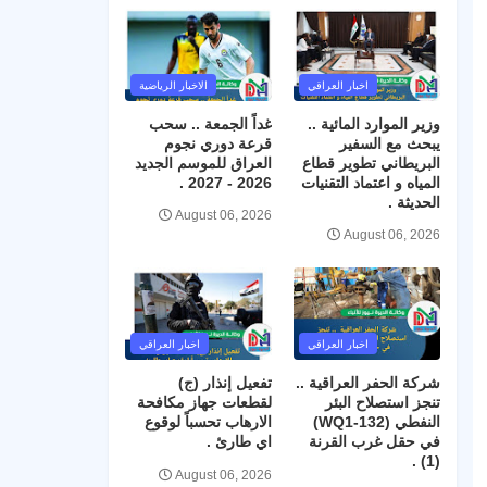
اخبار العراقي
الاخبار الرياضية
وزير الموارد المائية ..
غداً الجمعة .. سحب
يبحث مع السفير
قرعة دوري نجوم
البريطاني تطوير قطاع
العراق للموسم الجديد
المياه و اعتماد التقنيات
2026 - 2027 .
الحديثة .
August 06, 2026
August 06, 2026
اخبار العراقي
اخبار العراقي
شركة الحفر العراقية ..
تفعيل إنذار (ج)
تنجز استصلاح البئر
لقطعات جهاز مكافحة
النفطي (WQ1-132)
الارهاب تحسباً لوقوع
في حقل غرب القرنة
اي طارئ .
(1) .
August 06, 2026