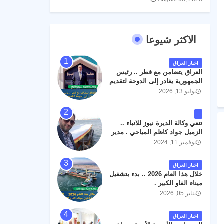
الاكثر شيوعا
اخبار العراق
العراق يتضامن مع قطر .. رئيس
الجمهورية يغادر إلى الدوحة لتقديم
واجب العزاء .
يوليو 13, 2026
تنعي وكالة الديرة نيوز للانباء ..
الزميل جواد كاظم المياحي . مدير
الخطوط الجوية العراقية السابق
نوفمبر 11, 2024
اثر حادث مروري داخل مطار
البصرة الدولي اليوم الاثنين على
اخبار العراق
الطريق المؤدي من البوابة
خلال هذا العام 2026 .. بدء بتشغيل
الرئيسة الى صالة المسافرين .
ميناء الفاو الكبير .
حيث كان سبب الحادث يعود
يناير 05, 2026
لتصادم عجلته مع عجلة نوع كيا بنكو
تابعة لشركة الهلال الماسكة لإعمار
مطار البصرة الدولي . سائلين الله
اخبار العراق
عز وجل ان يتغمد الفقيد بواسع