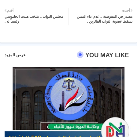
Twit
Wh
أحدث
أقدم
مصدر في المفوضية .. عدم اداء اليمين
مجلس النواب .. ينتخب هيبت الحلبوسي
ter
atsa
يسقط عضوية النواب الفائزين .
رئيساً له .
pp
YOU MAY LIKE
عرض المزيد