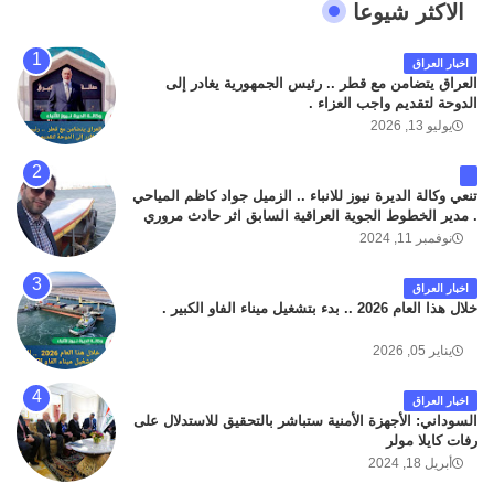
الاكثر شيوعا
اخبار العراق
العراق يتضامن مع قطر .. رئيس الجمهورية يغادر إلى
الدوحة لتقديم واجب العزاء .
يوليو 13, 2026
تنعي وكالة الديرة نيوز للانباء .. الزميل جواد كاظم المياحي
. مدير الخطوط الجوية العراقية السابق اثر حادث مروري
داخل مطار البصرة الدولي اليوم الاثنين على الطريق
نوفمبر 11, 2024
المؤدي من البوابة الرئيسة الى صالة المسافرين . حيث
كان سبب الحادث يعود لتصادم عجلته مع عجلة نوع كيا بنكو
اخبار العراق
تابعة لشركة الهلال الماسكة لإعمار مطار البصرة الدولي .
خلال هذا العام 2026 .. بدء بتشغيل ميناء الفاو الكبير .
سائلين الله عز وجل ان يتغمد الفقيد بواسع رحمته ، و انا
لله وانا اليه راجعون .
يناير 05, 2026
اخبار العراق
السوداني: الأجهزة الأمنية ستباشر بالتحقيق للاستدلال على
رفات كايلا مولر
أبريل 18, 2024