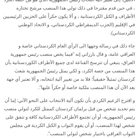
، في حين قدم مقترحا في ذلك تولي هذا المنصب مرشح تختاره
الأطراف و الكتل الكردستانية ، و ألا يكون حكراً على الحزبين الرئيسيين
في الإقليم (الحزب الديمقراطي الكردستاني، و الاتحاد الوطني
الكردستاني).
جاء ذلك في رسالة وجهها الى الرأي العام الكردستاني خاصة و
العراقي عامة، و قال بارزاني إنه "فيما يخص منصب رئيس جمهورية
العراق، ينبغي أن تترسخ القناعة لدى جميع الأطراف الكوردستانية بأن
هذا المنصب من حصة الكرد، و لكي يمثل رئيسُ الجمهورية شعبَ
كردستان تمثيلاً حقيقياً؛ فلا بد من تغيير آلية انتخابه، و ألا تعتبر أي جهة
بعد الآن أن هذا المنصب ملكية خاصة أو حكراً عليها".
و اقترح الزعيم الكردي بأن تكون آلية الانتخاب على النحو الآتي: إما أن
يتم تحديد شخص من قبل برلمان كردستان كممثل للكرد لتولي منصب
رئيس الجمهورية، أو أن تجتمع الأطراف الكردستانية كافة و تتفق على
شخص لهذا المنصب، أو أن يقوم النواب و الكتل الكردية في مجلس
النواب العراقي باختيار شخص لتولي المنصب".