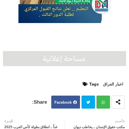
اخبار العراق
Tags
Facebook
Twit
Wh
أحدث
أقدم
مكتب حقوق الإنسان .. يخاطب ديوان
غداً .. انطلاق بطولة كأس العرب 2025
ter
atsa