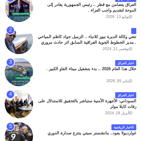
العراق يتضامن مع قطر .. رئيس الجمهورية يغادر إلى
الدوحة لتقديم واجب العزاء .
يوليو 13, 2026
تنعي وكالة الديرة نيوز للانباء .. الزميل جواد كاظم المياحي
. مدير الخطوط الجوية العراقية السابق اثر حادث مروري
داخل مطار البصرة الدولي اليوم الاثنين على الطريق
نوفمبر 11, 2024
المؤدي من البوابة الرئيسة الى صالة المسافرين . حيث
كان سبب الحادث يعود لتصادم عجلته مع عجلة نوع كيا بنكو
اخبار العراق
تابعة لشركة الهلال الماسكة لإعمار مطار البصرة الدولي .
خلال هذا العام 2026 .. بدء بتشغيل ميناء الفاو الكبير .
سائلين الله عز وجل ان يتغمد الفقيد بواسع رحمته ، و انا
لله وانا اليه راجعون .
يناير 05, 2026
اخبار العراق
السوداني: الأجهزة الأمنية ستباشر بالتحقيق للاستدلال على
رفات كايلا مولر
أبريل 18, 2024
الاخبار الرياضية
غوارديولا يعود.. مانشستر سيتي ينتزع صدارة الدوري