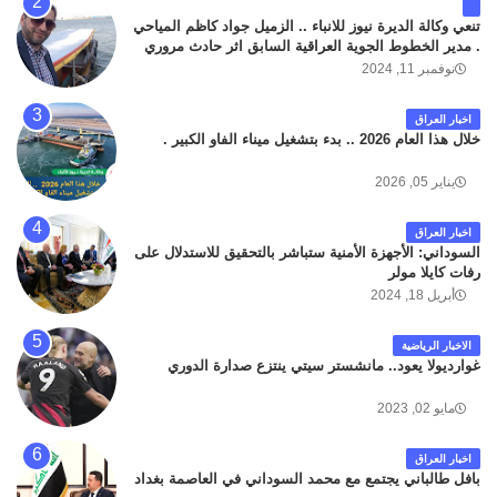
تنعي وكالة الديرة نيوز للانباء .. الزميل جواد كاظم المياحي
. مدير الخطوط الجوية العراقية السابق اثر حادث مروري
داخل مطار البصرة الدولي اليوم الاثنين على الطريق
نوفمبر 11, 2024
المؤدي من البوابة الرئيسة الى صالة المسافرين . حيث
كان سبب الحادث يعود لتصادم عجلته مع عجلة نوع كيا بنكو
اخبار العراق
تابعة لشركة الهلال الماسكة لإعمار مطار البصرة الدولي .
خلال هذا العام 2026 .. بدء بتشغيل ميناء الفاو الكبير .
سائلين الله عز وجل ان يتغمد الفقيد بواسع رحمته ، و انا
لله وانا اليه راجعون .
يناير 05, 2026
اخبار العراق
السوداني: الأجهزة الأمنية ستباشر بالتحقيق للاستدلال على
رفات كايلا مولر
أبريل 18, 2024
الاخبار الرياضية
غوارديولا يعود.. مانشستر سيتي ينتزع صدارة الدوري
مايو 02, 2023
اخبار العراق
بافل طالباني يجتمع مع محمد السوداني في العاصمة بغداد