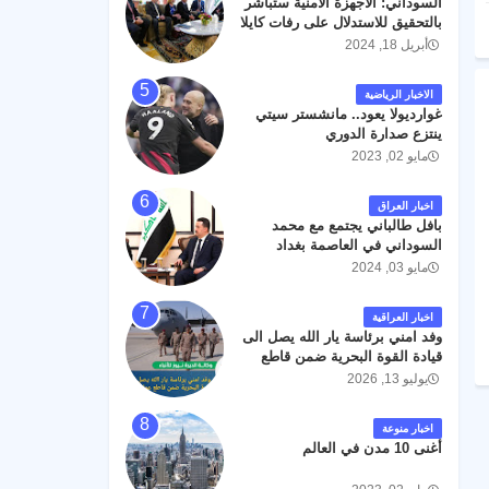
السوداني: الأجهزة الأمنية ستباشر
رحمته ، و انا لله وانا اليه راجعون .
بالتحقيق للاستدلال على رفات كايلا
مولر
أبريل 18, 2024
الاخبار الرياضية
غوارديولا يعود.. مانشستر سيتي
ينتزع صدارة الدوري
مايو 02, 2023
اخبار العراق
بافل طالباني يجتمع مع محمد
السوداني في العاصمة بغداد
مايو 03, 2024
اخبار العراقية
وفد امني برئاسة يار الله يصل الى
قيادة القوة البحرية ضمن قاطع
عمليات البصرة .
يوليو 13, 2026
اخبار منوعة
أغنى 10 مدن في العالم