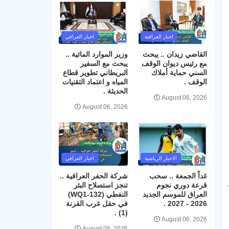
اخبار العراقية
اخبار العراقي
القاضي زيدان .. يبحث
وزير الموارد المائية ..
مع رئيس ديوان الوقف
يبحث مع السفير
السني حماية أملاك
البريطاني تطوير قطاع
الوقف .
المياه و اعتماد التقنيات
الحديثة .
August 06, 2026
August 06, 2026
الاخبار الرياضية
اخبار العراقي
غداً الجمعة .. سحب
شركة الحفر العراقية ..
قرعة دوري نجوم
تنجز استصلاح البئر
العراق للموسم الجديد
النفطي (WQ1-132)
2026 - 2027 .
في حقل غرب القرنة
(1) .
August 06, 2026
August 06, 2026