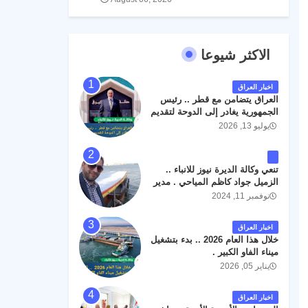
الاكثر شيوعا
اخبار العراق
العراق يتضامن مع قطر .. رئيس
الجمهورية يغادر إلى الدوحة لتقديم
واجب العزاء .
يوليو 13, 2026
تنعي وكالة الديرة نيوز للانباء ..
الزميل جواد كاظم المياحي . مدير
الخطوط الجوية العراقية السابق
نوفمبر 11, 2024
اثر حادث مروري داخل مطار
البصرة الدولي اليوم الاثنين على
اخبار العراق
الطريق المؤدي من البوابة
خلال هذا العام 2026 .. بدء بتشغيل
الرئيسة الى صالة المسافرين .
ميناء الفاو الكبير .
حيث كان سبب الحادث يعود
يناير 05, 2026
لتصادم عجلته مع عجلة نوع كيا بنكو
تابعة لشركة الهلال الماسكة لإعمار
مطار البصرة الدولي . سائلين الله
اخبار العراق
عز وجل ان يتغمد الفقيد بواسع