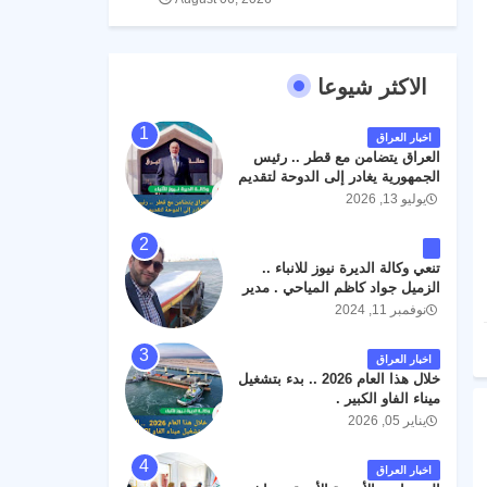
الاكثر شيوعا
اخبار العراق
العراق يتضامن مع قطر .. رئيس
الجمهورية يغادر إلى الدوحة لتقديم
واجب العزاء .
يوليو 13, 2026
تنعي وكالة الديرة نيوز للانباء ..
الزميل جواد كاظم المياحي . مدير
الخطوط الجوية العراقية السابق
نوفمبر 11, 2024
اثر حادث مروري داخل مطار
البصرة الدولي اليوم الاثنين على
اخبار العراق
الطريق المؤدي من البوابة
خلال هذا العام 2026 .. بدء بتشغيل
الرئيسة الى صالة المسافرين .
ميناء الفاو الكبير .
حيث كان سبب الحادث يعود
يناير 05, 2026
لتصادم عجلته مع عجلة نوع كيا بنكو
تابعة لشركة الهلال الماسكة لإعمار
مطار البصرة الدولي . سائلين الله
اخبار العراق
عز وجل ان يتغمد الفقيد بواسع