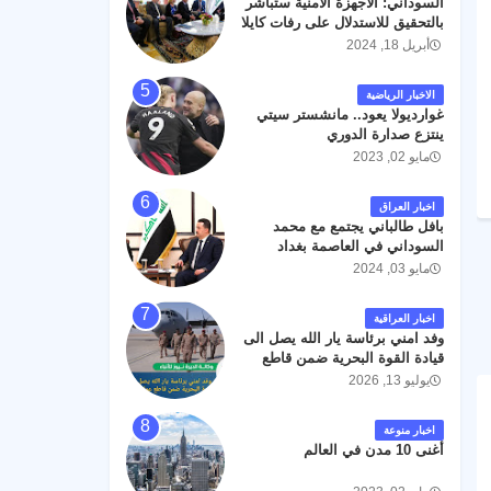
السوداني: الأجهزة الأمنية ستباشر
رحمته ، و انا لله وانا اليه راجعون .
بالتحقيق للاستدلال على رفات كايلا
مولر
أبريل 18, 2024
الاخبار الرياضية
غوارديولا يعود.. مانشستر سيتي
ينتزع صدارة الدوري
مايو 02, 2023
اخبار العراق
بافل طالباني يجتمع مع محمد
السوداني في العاصمة بغداد
مايو 03, 2024
اخبار العراقية
وفد امني برئاسة يار الله يصل الى
قيادة القوة البحرية ضمن قاطع
عمليات البصرة .
يوليو 13, 2026
اخبار منوعة
أغنى 10 مدن في العالم