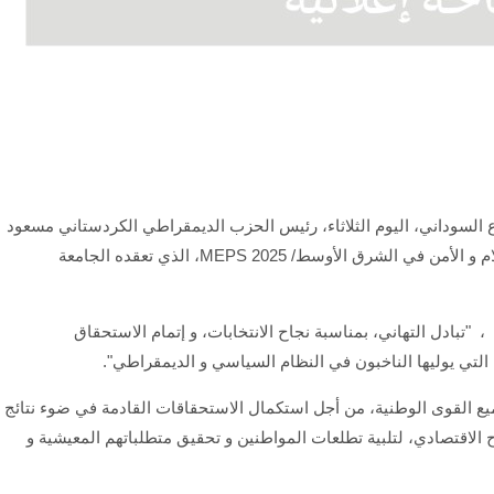
ع السوداني، اليوم الثلاثاء، رئيس الحزب الديمقراطي الكردستاني مسعود
بارزاني، وذلك على هامش مشاركتهما في ملتقى السلام و الأمن في الشرق الأوسط/ MEPS 2025، الذي تعقده الجامعة
تبادل التهاني، بمناسبة نجاح الانتخابات، و إتمام الاستحقاق
تي يوليها الناخبون في النظام السياسي و الديمقراطي".
يع القوى الوطنية، من أجل استكمال الاستحقاقات القادمة في ضوء نتائج
لاح الاقتصادي، لتلبية تطلعات المواطنين و تحقيق متطلباتهم المعيشية و