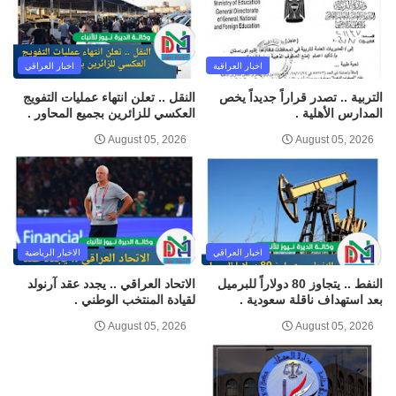
اخبار العراقية
اخبار العراقي
التربية .. تصدر قراراً جديداً يخص
النقل .. تعلن انتهاء عمليات التفويج
المدارس الأهلية .
العكسي للزائرين بجميع المحاور .
August 05, 2026
August 05, 2026
اخبار العراقي
الاخبار الرياضية
النفط .. يتجاوز 80 دولاراً للبرميل
الاتحاد العراقي .. يجدد عقد آرنولد
بعد استهداف ناقلة سعودية .
لقيادة المنتخب الوطني .
August 05, 2026
August 05, 2026