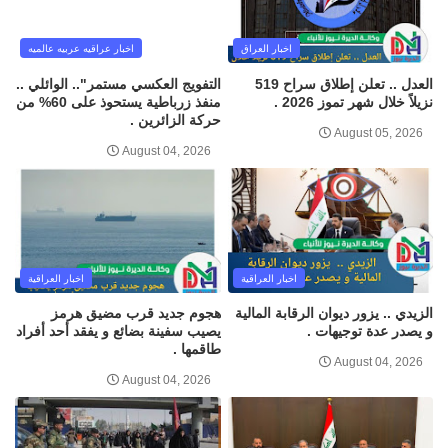
اخبار العراق
اخبار عراقيه عربيه عالميه
العدل .. تعلن إطلاق سراح 519
التفويج العكسي مستمر".. الوائلي ..
نزيلاً خلال شهر تموز 2026 .
منفذ زرباطية يستحوذ على 60% من
حركة الزائرين .
August 05, 2026
August 04, 2026
اخبار العراقية
اخبار العراقية
الزيدي .. يزور ديوان الرقابة المالية
هجوم جديد قرب مضيق هرمز
و يصدر عدة توجيهات .
يصيب سفينة بضائع و يفقد أحد أفراد
طاقمها .
August 04, 2026
August 04, 2026