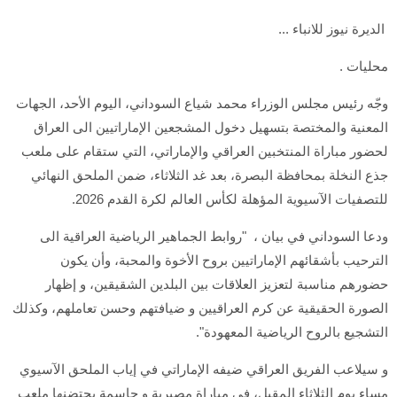
الديرة نيوز للانباء ...
محليات .
وجّه رئيس مجلس الوزراء محمد شياع السوداني، اليوم الأحد، الجهات
المعنية والمختصة بتسهيل دخول المشجعين الإماراتيين الى العراق
لحضور مباراة المنتخبين العراقي والإماراتي، التي ستقام على ملعب
جذع النخلة بمحافظة البصرة، بعد غد الثلاثاء، ضمن الملحق النهائي
للتصفيات الآسيوية المؤهلة لكأس العالم لكرة القدم 2026.
ودعا السوداني في بيان ، "روابط الجماهير الرياضية العراقية الى
الترحيب بأشقائهم الإماراتيين بروح الأخوة والمحبة، وأن يكون
حضورهم مناسبة لتعزيز العلاقات بين البلدين الشقيقين، و إظهار
الصورة الحقيقية عن كرم العراقيين و ضيافتهم وحسن تعاملهم، وكذلك
التشجيع بالروح الرياضية المعهودة".
و سيلاعب الفريق العراقي ضيفه الإماراتي في إياب الملحق الآسيوي
مساء يوم الثلاثاء المقبل، في مباراة مصيرية و حاسمة يحتضنها ملعب