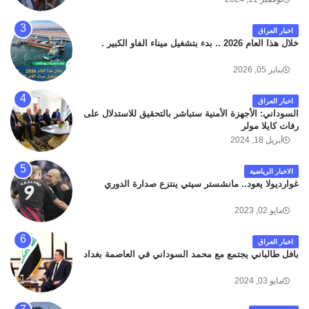
المؤدي من البوابة الرئيسة الى صالة المسافرين . حيث
كان سبب الحادث يعود لتصادم عجلته مع عجلة نوع كيا بنكو
اخبار العراق
تابعة لشركة الهلال الماسكة لإعمار مطار البصرة الدولي .
خلال هذا العام 2026 .. بدء بتشغيل ميناء الفاو الكبير .
سائلين الله عز وجل ان يتغمد الفقيد بواسع رحمته ، و انا
لله وانا اليه راجعون .
يناير 05, 2026
اخبار العراق
السوداني: الأجهزة الأمنية ستباشر بالتحقيق للاستدلال على
رفات كايلا مولر
أبريل 18, 2024
الاخبار الرياضية
غوارديولا يعود.. مانشستر سيتي ينتزع صدارة الدوري
مايو 02, 2023
اخبار العراق
بافل طالباني يجتمع مع محمد السوداني في العاصمة بغداد
مايو 03, 2024