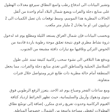
وتشير البيانات الى اندفاع رطب واسع النطاق سيرفع معدلات الهطول
على منابع دجلة والفرات ويضع شمال البلاد أمام واحدة من أثقل
الحالات المطرية هذا الموسم، وسط توقعات بان تصل الكميات الى 2
تريليون لتر، او ما يعادل 2 مليار متر مكعب.
وبحسب البيانات فإن شمال العراق يستعد الليلة ومطلع يوم غد لدخول
ذروة نشاط مطري قوي نتيجة تعمّق موجة رطوبة باردة قادمة من
الحوض التركي وتلاقيها مع تيارات دافئة مشبعة من الجنوب.
ويدفع هذا التلاقي الى نشوء سحب ركامية كثيفة تمتد على طول
السلاسل الجبلية والمناطق التي تغذي منابع دجلة والفرات، مما يجعل
المنطقة أمام حالة مطرية ذات طابع غزير ومتواصل خلال فترات
متفاوتة.
ومع ساعات الفجر وصباح يوم غد الاحد، يتعزز الرفع الرطوبي فوق
نينوى ودهوك وأربيل والسليمانية، حيث تظهر الخرائط ازدياد كثافة
الغيوم الركامية وحدوث تفريغ رعدي متكرر، إضافة إلى توسّع نطاق
الهطولات لتغطي مساحة واسعة من الشمال، خصوصاً المناطق