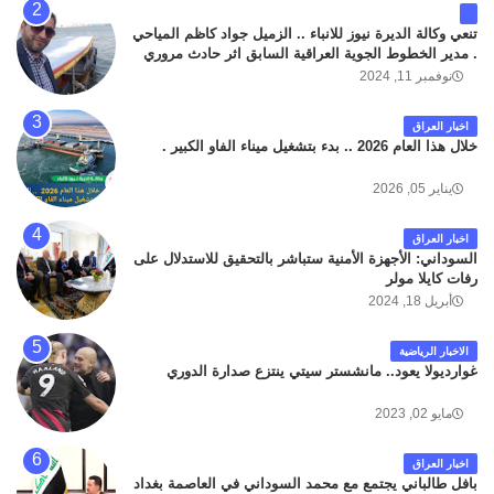
تنعي وكالة الديرة نيوز للانباء .. الزميل جواد كاظم المياحي
. مدير الخطوط الجوية العراقية السابق اثر حادث مروري
داخل مطار البصرة الدولي اليوم الاثنين على الطريق
نوفمبر 11, 2024
المؤدي من البوابة الرئيسة الى صالة المسافرين . حيث
كان سبب الحادث يعود لتصادم عجلته مع عجلة نوع كيا بنكو
اخبار العراق
تابعة لشركة الهلال الماسكة لإعمار مطار البصرة الدولي .
خلال هذا العام 2026 .. بدء بتشغيل ميناء الفاو الكبير .
سائلين الله عز وجل ان يتغمد الفقيد بواسع رحمته ، و انا
لله وانا اليه راجعون .
يناير 05, 2026
اخبار العراق
السوداني: الأجهزة الأمنية ستباشر بالتحقيق للاستدلال على
رفات كايلا مولر
أبريل 18, 2024
الاخبار الرياضية
غوارديولا يعود.. مانشستر سيتي ينتزع صدارة الدوري
مايو 02, 2023
اخبار العراق
بافل طالباني يجتمع مع محمد السوداني في العاصمة بغداد