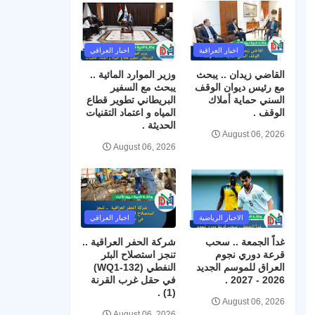
اخبار العراقية
اخبار العراقي
القاضي زيدان .. يبحث
وزير الموارد المائية ..
مع رئيس ديوان الوقف
يبحث مع السفير
السني حماية أملاك
البريطاني تطوير قطاع
الوقف .
المياه و اعتماد التقنيات
الحديثة .
August 06, 2026
August 06, 2026
الاخبار الرياضية
اخبار العراقي
غداً الجمعة .. سحب
شركة الحفر العراقية ..
قرعة دوري نجوم
تنجز استصلاح البئر
العراق للموسم الجديد
النفطي (WQ1-132)
2026 - 2027 .
في حقل غرب القرنة
(1) .
August 06, 2026
August 06, 2026