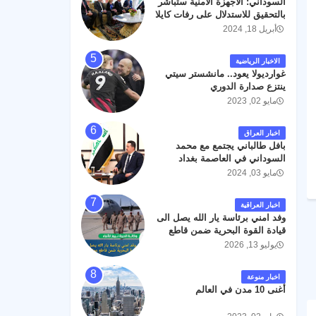
السوداني: الأجهزة الأمنية ستباشر
رحمته ، و انا لله وانا اليه راجعون .
بالتحقيق للاستدلال على رفات كايلا
مولر
أبريل 18, 2024
الاخبار الرياضية
غوارديولا يعود.. مانشستر سيتي
ينتزع صدارة الدوري
مايو 02, 2023
اخبار العراق
بافل طالباني يجتمع مع محمد
السوداني في العاصمة بغداد
مايو 03, 2024
اخبار العراقية
وفد امني برئاسة يار الله يصل الى
قيادة القوة البحرية ضمن قاطع
عمليات البصرة .
يوليو 13, 2026
اخبار منوعة
أغنى 10 مدن في العالم