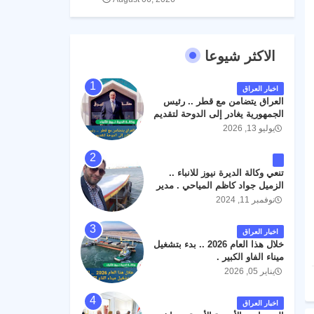
الاكثر شيوعا
اخبار العراق
العراق يتضامن مع قطر .. رئيس
الجمهورية يغادر إلى الدوحة لتقديم
واجب العزاء .
يوليو 13, 2026
تنعي وكالة الديرة نيوز للانباء ..
الزميل جواد كاظم المياحي . مدير
الخطوط الجوية العراقية السابق
نوفمبر 11, 2024
اثر حادث مروري داخل مطار
البصرة الدولي اليوم الاثنين على
اخبار العراق
الطريق المؤدي من البوابة
خلال هذا العام 2026 .. بدء بتشغيل
الرئيسة الى صالة المسافرين .
ميناء الفاو الكبير .
حيث كان سبب الحادث يعود
يناير 05, 2026
لتصادم عجلته مع عجلة نوع كيا بنكو
تابعة لشركة الهلال الماسكة لإعمار
مطار البصرة الدولي . سائلين الله
اخبار العراق
عز وجل ان يتغمد الفقيد بواسع