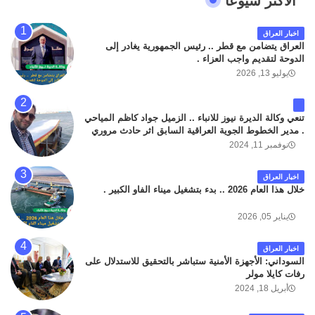
الاكثر شيوعا
اخبار العراق
العراق يتضامن مع قطر .. رئيس الجمهورية يغادر إلى
الدوحة لتقديم واجب العزاء .
يوليو 13, 2026
تنعي وكالة الديرة نيوز للانباء .. الزميل جواد كاظم المياحي
. مدير الخطوط الجوية العراقية السابق اثر حادث مروري
داخل مطار البصرة الدولي اليوم الاثنين على الطريق
نوفمبر 11, 2024
المؤدي من البوابة الرئيسة الى صالة المسافرين . حيث
كان سبب الحادث يعود لتصادم عجلته مع عجلة نوع كيا بنكو
اخبار العراق
تابعة لشركة الهلال الماسكة لإعمار مطار البصرة الدولي .
خلال هذا العام 2026 .. بدء بتشغيل ميناء الفاو الكبير .
سائلين الله عز وجل ان يتغمد الفقيد بواسع رحمته ، و انا
لله وانا اليه راجعون .
يناير 05, 2026
اخبار العراق
السوداني: الأجهزة الأمنية ستباشر بالتحقيق للاستدلال على
رفات كايلا مولر
أبريل 18, 2024