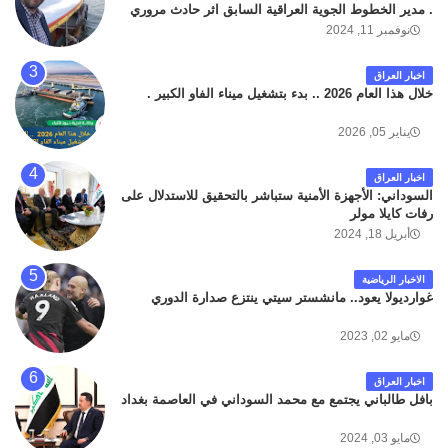
. مدير الخطوط الجوية العراقية السابق اثر حادث مروري
داخل مطار البصرة الدولي اليوم الاثنين على الطريق
نوفمبر 11, 2024
المؤدي من البوابة الرئيسة الى صالة المسافرين . حيث
كان سبب الحادث يعود لتصادم عجلته مع عجلة نوع كيا بنكو
اخبار العراق
تابعة لشركة الهلال الماسكة لإعمار مطار البصرة الدولي .
خلال هذا العام 2026 .. بدء بتشغيل ميناء الفاو الكبير .
سائلين الله عز وجل ان يتغمد الفقيد بواسع رحمته ، و انا
لله وانا اليه راجعون .
يناير 05, 2026
اخبار العراق
السوداني: الأجهزة الأمنية ستباشر بالتحقيق للاستدلال على
رفات كايلا مولر
أبريل 18, 2024
الاخبار الرياضية
غوارديولا يعود.. مانشستر سيتي ينتزع صدارة الدوري
مايو 02, 2023
اخبار العراق
بافل طالباني يجتمع مع محمد السوداني في العاصمة بغداد
مايو 03, 2024