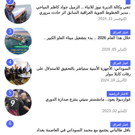
تنعي وكالة الديرة نيوز للانباء .. الزميل جواد كاظم المياحي
. مدير الخطوط الجوية العراقية السابق اثر حادث مروري
داخل مطار البصرة الدولي اليوم الاثنين على الطريق
نوفمبر 11, 2024
المؤدي من البوابة الرئيسة الى صالة المسافرين . حيث
كان سبب الحادث يعود لتصادم عجلته مع عجلة نوع كيا بنكو
اخبار العراق
تابعة لشركة الهلال الماسكة لإعمار مطار البصرة الدولي .
خلال هذا العام 2026 .. بدء بتشغيل ميناء الفاو الكبير .
سائلين الله عز وجل ان يتغمد الفقيد بواسع رحمته ، و انا
لله وانا اليه راجعون .
يناير 05, 2026
اخبار العراق
السوداني: الأجهزة الأمنية ستباشر بالتحقيق للاستدلال على
رفات كايلا مولر
أبريل 18, 2024
الاخبار الرياضية
غوارديولا يعود.. مانشستر سيتي ينتزع صدارة الدوري
مايو 02, 2023
اخبار العراق
بافل طالباني يجتمع مع محمد السوداني في العاصمة بغداد