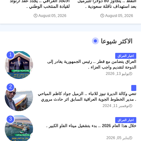
النفط .. يتجاوز 80 دولاراً للبرميل
الاتحاد العراقي .. يجدد عقد آرنولد
بعد استهداف ناقلة سعودية .
لقيادة المنتخب الوطني .
August 05, 2026
August 05, 2026
الاكثر شيوعا
اخبار العراق
العراق يتضامن مع قطر .. رئيس الجمهورية يغادر إلى
الدوحة لتقديم واجب العزاء .
يوليو 13, 2026
تنعي وكالة الديرة نيوز للانباء .. الزميل جواد كاظم المياحي
. مدير الخطوط الجوية العراقية السابق اثر حادث مروري
داخل مطار البصرة الدولي اليوم الاثنين على الطريق
نوفمبر 11, 2024
المؤدي من البوابة الرئيسة الى صالة المسافرين . حيث
كان سبب الحادث يعود لتصادم عجلته مع عجلة نوع كيا بنكو
اخبار العراق
تابعة لشركة الهلال الماسكة لإعمار مطار البصرة الدولي .
خلال هذا العام 2026 .. بدء بتشغيل ميناء الفاو الكبير .
سائلين الله عز وجل ان يتغمد الفقيد بواسع رحمته ، و انا
لله وانا اليه راجعون .
يناير 05, 2026