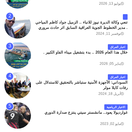
يوليو 13, 2026
تنعي وكالة الديرة نيوز للانباء .. الزميل جواد كاظم المياحي
. مدير الخطوط الجوية العراقية السابق اثر حادث مروري
داخل مطار البصرة الدولي اليوم الاثنين على الطريق
نوفمبر 11, 2024
المؤدي من البوابة الرئيسة الى صالة المسافرين . حيث
كان سبب الحادث يعود لتصادم عجلته مع عجلة نوع كيا بنكو
اخبار العراق
تابعة لشركة الهلال الماسكة لإعمار مطار البصرة الدولي .
خلال هذا العام 2026 .. بدء بتشغيل ميناء الفاو الكبير .
سائلين الله عز وجل ان يتغمد الفقيد بواسع رحمته ، و انا
لله وانا اليه راجعون .
يناير 05, 2026
اخبار العراق
السوداني: الأجهزة الأمنية ستباشر بالتحقيق للاستدلال على
رفات كايلا مولر
أبريل 18, 2024
الاخبار الرياضية
غوارديولا يعود.. مانشستر سيتي ينتزع صدارة الدوري
مايو 02, 2023