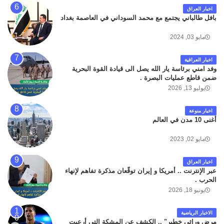
اخبار العراق
بافل طالباني يجتمع مع محمد السوداني في العاصمة بغداد
مايو 03, 2024
اخبار العراقية
وفد امني برئاسة يار الله يصل الى قيادة القوة البحرية
ضمن قاطع عمليات البصرة .
يوليو 13, 2026
اخبار منوعة
أغنى 10 مدن في العالم
مايو 02, 2023
اخبار العراق
عبر الإنترنت .. أمريكا و إيران توقّعان مذكرة تفاهم لإنهاء
الحرب .
يونيو 18, 2026
الاخبار الرياضية
مرض وراثي خطير" .. الكشف عن المشكة التي أرعبت