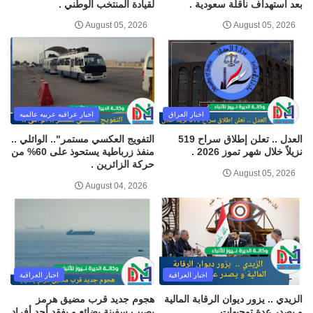
بعد استهداف ناقلة سعودية .
لقيادة المنتخب الوطني .
August 05, 2026
August 05, 2026
اخبار العراق
اخبار عراقيه عربيه عالميه
العدل .. تعلن إطلاق سراح 519
التفويج العكسي مستمر".. الوائلي ..
نزيلاً خلال شهر تموز 2026 .
منفذ زرباطية يستحوذ على 60% من
حركة الزائرين .
August 05, 2026
August 04, 2026
اخبار العراقية
اخبار العراقية
الزيدي .. يزور ديوان الرقابة المالية
هجوم جديد قرب مضيق هرمز
و يصدر عدة توجيهات .
يصيب سفينة بضائع و يفقد أحد أفراد