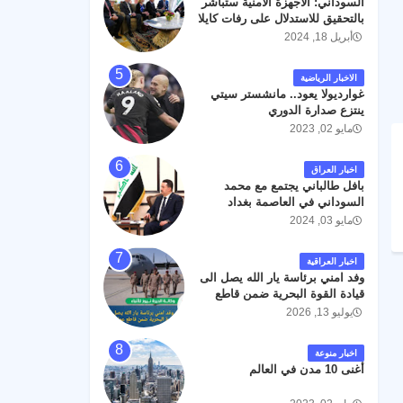
السوداني: الأجهزة الأمنية ستباشر
رحمته ، و انا لله وانا اليه راجعون .
بالتحقيق للاستدلال على رفات كايلا
مولر
أبريل 18, 2024
الاخبار الرياضية
غوارديولا يعود.. مانشستر سيتي
ينتزع صدارة الدوري
مايو 02, 2023
اخبار العراق
بافل طالباني يجتمع مع محمد
السوداني في العاصمة بغداد
مايو 03, 2024
اخبار العراقية
وفد امني برئاسة يار الله يصل الى
قيادة القوة البحرية ضمن قاطع
عمليات البصرة .
يوليو 13, 2026
اخبار منوعة
أغنى 10 مدن في العالم