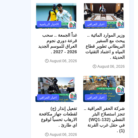
اخبار العراقي
الاخبار الرياضية
وزير الموارد المائية ..
غداً الجمعة .. سحب
يبحث مع السفير
قرعة دوري نجوم
البريطاني تطوير قطاع
العراق للموسم الجديد
المياه و اعتماد التقنيات
2026 - 2027 .
الحديثة .
August 06, 2026
August 06, 2026
اخبار العراقي
اخبار العراقي
شركة الحفر العراقية ..
تفعيل إنذار (ج)
تنجز استصلاح البئر
لقطعات جهاز مكافحة
النفطي (WQ1-132)
الارهاب تحسباً لوقوع
في حقل غرب القرنة
اي طارئ .
(1) .
August 06, 2026