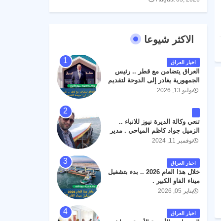
الاكثر شيوعا
اخبار العراق
العراق يتضامن مع قطر .. رئيس
الجمهورية يغادر إلى الدوحة لتقديم
واجب العزاء .
يوليو 13, 2026
تنعي وكالة الديرة نيوز للانباء ..
الزميل جواد كاظم المياحي . مدير
الخطوط الجوية العراقية السابق
نوفمبر 11, 2024
اثر حادث مروري داخل مطار
البصرة الدولي اليوم الاثنين على
اخبار العراق
الطريق المؤدي من البوابة
خلال هذا العام 2026 .. بدء بتشغيل
الرئيسة الى صالة المسافرين .
ميناء الفاو الكبير .
حيث كان سبب الحادث يعود
يناير 05, 2026
لتصادم عجلته مع عجلة نوع كيا بنكو
تابعة لشركة الهلال الماسكة لإعمار
مطار البصرة الدولي . سائلين الله
اخبار العراق
عز وجل ان يتغمد الفقيد بواسع