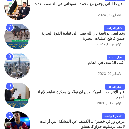
بافل طالباني يجتمع مع محمد السوداني في العاصمة بغداد
مايو 03, 2024
اخبار العراقية
وفد امني برئاسة يار الله يصل الى قيادة القوة البحرية
ضمن قاطع عمليات البصرة .
يوليو 13, 2026
اخبار منوعة
أغنى 10 مدن في العالم
مايو 02, 2023
اخبار العراق
عبر الإنترنت .. أمريكا و إيران توقّعان مذكرة تفاهم لإنهاء
الحرب .
يونيو 18, 2026
الاخبار الرياضية
مرض وراثي خطير" .. الكشف عن المشكة التي أرعبت
لاعب برشلونة جواو كانسيلو