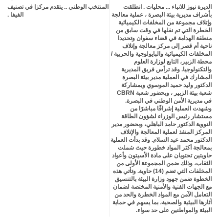
الديرة نيوز للانباء ... محليات . انطلقت
المنتخب الوطني .. يتقدم مركزا في تصنيف
ter
atsa
بأشراف مديرية بيئة البصرة ، عملية معالجة
الفيفا .
وإتلاف مجموعة من المخلفات الكيميائية
الخطرة التي تم نقلها في وقت سابق من
pp
منطقة الهدامة في قضاء سفوان وتحديدا
ناحية أم قصر إلى مركز معالجة وإتلاف
المخلفات الكيميائية والبايولوجية والحربية /
محطة الزبير، التابع لوزارة العلوم
والتكنولوجيا. وقد ترأس فريق المديرية
المشارك في العملية مدير بيئة البصرة
الدكتور وليد حميد الموسوي وبمشاركة
شعبة بيئة الزبير ، وبحضور شعبة CBRN
في مديرية الأمن الوطني في البصرة.
وشهدت العملية إشرافًا مباشرًا من
مستشار رئيس الوزراء لشؤون الطاقة
النووية الدكتور حامد الباهلي، وبحضور مدير
المركز المنفذ لعملية المعالجة والإتلاف
الدكتور محمد عبد السلام. وقد بدأت العملية
بمعالجة أكثر المواد خطورة حيث شملت
حاويتين تحتويان على مادة الأسيتون وأعواد
الثقاب، وذلك ضمن المجموعة الأولى من
المخلفات التي تضم (14) حاوية. وتأتي هذه
الخطوة ضمن جهود وزارة البيئة بالتنسيق
مع الجهات الفنية والأمنية المختصة لضمان
التعامل الآمن مع المواد الخطرة والحد من
آثارها البيئية والصحية، بما يسهم في حماية
البيئة والمواطنين على حد سواء.