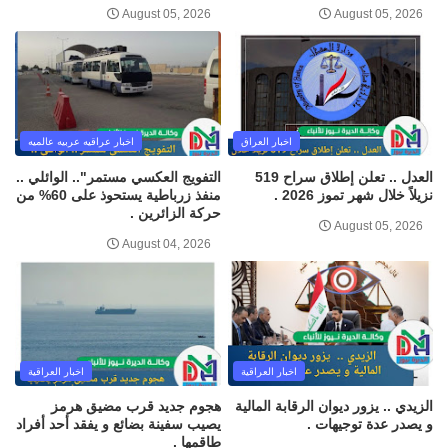
August 05, 2026
August 05, 2026
اخبار العراق
اخبار عراقيه عربيه عالميه
العدل .. تعلن إطلاق سراح 519
التفويج العكسي مستمر".. الوائلي ..
نزيلاً خلال شهر تموز 2026 .
منفذ زرباطية يستحوذ على 60% من
حركة الزائرين .
August 05, 2026
August 04, 2026
اخبار العراقية
اخبار العراقية
الزيدي .. يزور ديوان الرقابة المالية
هجوم جديد قرب مضيق هرمز
و يصدر عدة توجيهات .
يصيب سفينة بضائع و يفقد أحد أفراد
طاقمها .