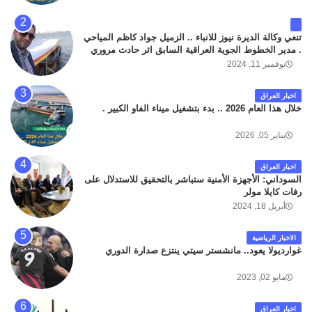
تنعي وكالة الديرة نيوز للانباء .. الزميل جواد كاظم المياحي
. مدير الخطوط الجوية العراقية السابق اثر حادث مروري
داخل مطار البصرة الدولي اليوم الاثنين على الطريق
نوفمبر 11, 2024
المؤدي من البوابة الرئيسة الى صالة المسافرين . حيث
كان سبب الحادث يعود لتصادم عجلته مع عجلة نوع كيا بنكو
اخبار العراق
تابعة لشركة الهلال الماسكة لإعمار مطار البصرة الدولي .
خلال هذا العام 2026 .. بدء بتشغيل ميناء الفاو الكبير .
سائلين الله عز وجل ان يتغمد الفقيد بواسع رحمته ، و انا
لله وانا اليه راجعون .
يناير 05, 2026
اخبار العراق
السوداني: الأجهزة الأمنية ستباشر بالتحقيق للاستدلال على
رفات كايلا مولر
أبريل 18, 2024
الاخبار الرياضية
غوارديولا يعود.. مانشستر سيتي ينتزع صدارة الدوري
مايو 02, 2023
اخبار العراق