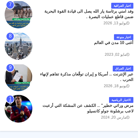
اخبار العراقية
وفد امني برئاسة يار الله يصل الى قيادة القوة البحرية
ضمن قاطع عمليات البصرة .
يوليو 13, 2026
اخبار منوعة
أغنى 10 مدن في العالم
مايو 02, 2023
اخبار العراق
عبر الإنترنت .. أمريكا و إيران توقّعان مذكرة تفاهم لإنهاء
الحرب .
يونيو 18, 2026
الاخبار الرياضية
مرض وراثي خطير" .. الكشف عن المشكة التي أرعبت
لاعب برشلونة جواو كانسيلو
مارس 20, 2024