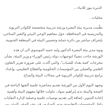
الديرة نيوز للانباء ...
محليات .
نظّمت مديرية بيئة البصرة ورشة تدريبية متخصصة للكوادر التربوية
والتدريسية في المحافظة، حول مفاهيم الوعي البيئي والتغير المناخي،
بإشراف مباشر من دائرة حماية وتحسين البيئة في المنطقة الجنوبية.
ونوه مدير بيئة البصرة الدكتور وليد حميد الموسوي الى ان هذه
الورشة جاءت تنفيذًا لتوجيهات دولة رئيس الوزراء و وزير البيئة، بشأن
مخرجات “قمة بغداد للشباب”، والتي أكدت على ضرورة تعزيز التعاون
العلمي والعملي بين المؤسسات الحكومية والقطاع التعليمي، وإعداد
برامج تدريبية للكوادر التربوية في مجالات البيئة والمناخ.
وشهد اليوم الأول من الورشة تقديم محاضرة علمية ألقتها الباحثة في
الصحة والبيئة ندى إبراهيم سواد، تناولت خلالها مفهوم البيئة وأهمية
إعادة التدوير، إضافة إلى تقديم توصيات علمية وعملية لإدارة النفايات
داخل المؤسسات التعليمية، ودور المدارس في نشر الوعي البيئي بين