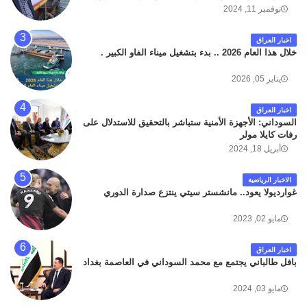
داخل مطار البصرة الدولي اليوم الاثنين على الطريق
نوفمبر 11, 2024
المؤدي من البوابة الرئيسة الى صالة المسافرين . حيث
كان سبب الحادث يعود لتصادم عجلته مع عجلة نوع كيا بنكو
اخبار العراق
تابعة لشركة الهلال الماسكة لإعمار مطار البصرة الدولي .
خلال هذا العام 2026 .. بدء بتشغيل ميناء الفاو الكبير .
سائلين الله عز وجل ان يتغمد الفقيد بواسع رحمته ، و انا
لله وانا اليه راجعون .
يناير 05, 2026
اخبار العراق
السوداني: الأجهزة الأمنية ستباشر بالتحقيق للاستدلال على
رفات كايلا مولر
أبريل 18, 2024
الاخبار الرياضية
غوارديولا يعود.. مانشستر سيتي ينتزع صدارة الدوري
مايو 02, 2023
اخبار العراق
بافل طالباني يجتمع مع محمد السوداني في العاصمة بغداد
مايو 03, 2024