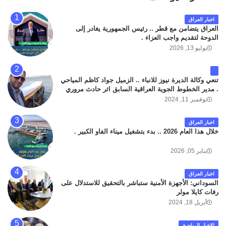
اخبار العراق
العراق يتضامن مع قطر .. رئيس الجمهورية يغادر إلى
الدوحة لتقديم واجب العزاء .
يوليو 13, 2026
تنعي وكالة الديرة نيوز للانباء .. الزميل جواد كاظم المياحي
. مدير الخطوط الجوية العراقية السابق اثر حادث مروري
داخل مطار البصرة الدولي اليوم الاثنين على الطريق
نوفمبر 11, 2024
المؤدي من البوابة الرئيسة الى صالة المسافرين . حيث
كان سبب الحادث يعود لتصادم عجلته مع عجلة نوع كيا بنكو
اخبار العراق
تابعة لشركة الهلال الماسكة لإعمار مطار البصرة الدولي .
خلال هذا العام 2026 .. بدء بتشغيل ميناء الفاو الكبير .
سائلين الله عز وجل ان يتغمد الفقيد بواسع رحمته ، و انا
لله وانا اليه راجعون .
يناير 05, 2026
اخبار العراق
السوداني: الأجهزة الأمنية ستباشر بالتحقيق للاستدلال على
رفات كايلا مولر
أبريل 18, 2024
الاخبار الرياضية