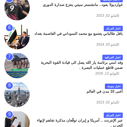
غوارديولا يعود.. مانشستر سيتي ينتزع صدارة الدوري
مايو 02, 2023
اخبار العراق
بافل طالباني يجتمع مع محمد السوداني في العاصمة بغداد
مايو 03, 2024
اخبار العراقية
وفد امني برئاسة يار الله يصل الى قيادة القوة البحرية
ضمن قاطع عمليات البصرة .
يوليو 13, 2026
اخبار منوعة
أغنى 10 مدن في العالم
مايو 02, 2023
اخبار العراق
عبر الإنترنت .. أمريكا و إيران توقّعان مذكرة تفاهم لإنهاء
الحرب .