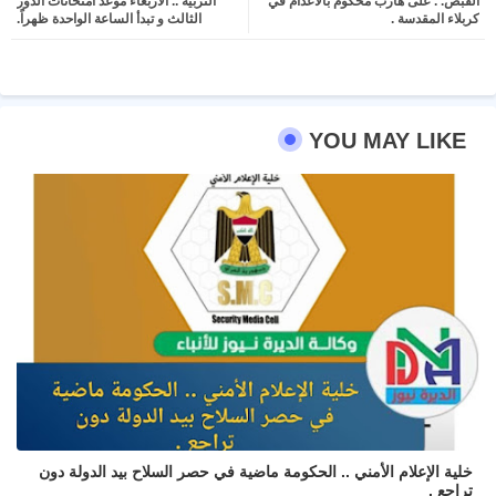
القبض. . على هارب محكوم بالاعدام في
التربية .. الاربعاء موعد امتحانات الدور
ter
atsa
كربلاء المقدسة .
الثالث و تبدأ الساعة الواحدة ظهراً.
pp
YOU MAY LIKE
خلية الإعلام الأمني .. الحكومة ماضية في حصر السلاح بيد الدولة دون
تراجع .