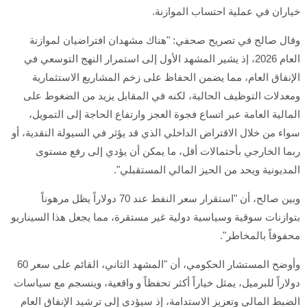
خياران في عملية احتساب الموازنة.
وقال صالح في تصريح صحفي: "هناك مشهدان افتراضيان لموازنة
العام 2026، إذ يشير المشهد الأول إلى استمرار النهج التوسعي في
الإنفاق العام، مما يضمن الحفاظ على زخم المشاريع الاستثمارية
ومعدلات التوظيف الحالية، لكنه في المقابل يزيد من الضغوط على
المالية العامة عبر اتساع فجوة العجز وارتفاع الحاجة إلى التمويل،
سواء من خلال الاقتراض الداخلي الذي قد يؤثر في السيولة النقدية، أو
ربما الخارجي بأحتمالات أقل، ما يمكن أن يؤدي إلى رفع مستوى
المديونية ويحد من الحيز المالي المستقبلي".
وبين صالح، أن "استقرار سعر النفط عند 70 دولاراً يظل مرهوناً
بتوازنات سوقية وسياسية دولية غير مستقرة، مما يجعل هذا السيناريو
محفوفاً بالمخاطر".
وأوضح المستشار الحكومي، أن "المشهد الثاني، القائم على سعر 60
دولاراً للبرميل، يمثل خياراً أكثر تحفظاً و واقعية، وينسجم مع سياسات
الضبط المالي وتعزيز الاستدامة، إذ سيؤدي إلى ترشيد الإنفاق العام