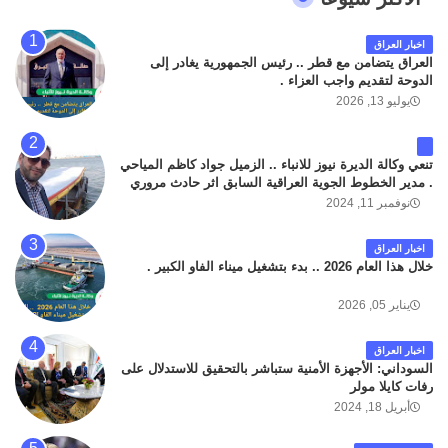
اخبار العراق
العراق يتضامن مع قطر .. رئيس الجمهورية يغادر إلى
الدوحة لتقديم واجب العزاء .
يوليو 13, 2026
تنعي وكالة الديرة نيوز للانباء .. الزميل جواد كاظم المياحي
. مدير الخطوط الجوية العراقية السابق اثر حادث مروري
داخل مطار البصرة الدولي اليوم الاثنين على الطريق
نوفمبر 11, 2024
المؤدي من البوابة الرئيسة الى صالة المسافرين . حيث
كان سبب الحادث يعود لتصادم عجلته مع عجلة نوع كيا بنكو
اخبار العراق
تابعة لشركة الهلال الماسكة لإعمار مطار البصرة الدولي .
خلال هذا العام 2026 .. بدء بتشغيل ميناء الفاو الكبير .
سائلين الله عز وجل ان يتغمد الفقيد بواسع رحمته ، و انا
لله وانا اليه راجعون .
يناير 05, 2026
اخبار العراق
السوداني: الأجهزة الأمنية ستباشر بالتحقيق للاستدلال على
رفات كايلا مولر
أبريل 18, 2024