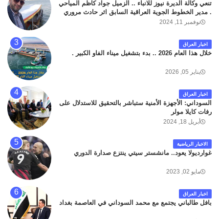
تنعي وكالة الديرة نيوز للانباء .. الزميل جواد كاظم المياحي
. مدير الخطوط الجوية العراقية السابق اثر حادث مروري
داخل مطار البصرة الدولي اليوم الاثنين على الطريق
نوفمبر 11, 2024
المؤدي من البوابة الرئيسة الى صالة المسافرين . حيث
كان سبب الحادث يعود لتصادم عجلته مع عجلة نوع كيا بنكو
اخبار العراق
تابعة لشركة الهلال الماسكة لإعمار مطار البصرة الدولي .
خلال هذا العام 2026 .. بدء بتشغيل ميناء الفاو الكبير .
سائلين الله عز وجل ان يتغمد الفقيد بواسع رحمته ، و انا
لله وانا اليه راجعون .
يناير 05, 2026
اخبار العراق
السوداني: الأجهزة الأمنية ستباشر بالتحقيق للاستدلال على
رفات كايلا مولر
أبريل 18, 2024
الاخبار الرياضية
غوارديولا يعود.. مانشستر سيتي ينتزع صدارة الدوري
مايو 02, 2023
اخبار العراق
بافل طالباني يجتمع مع محمد السوداني في العاصمة بغداد