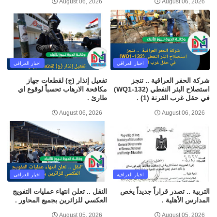
August 06, 2026
August 06, 2026
اخبار العراقي
اخبار العراقي
شركة الحفر العراقية .. تنجز
تفعيل إنذار (ج) لقطعات جهاز
استصلاح البئر النفطي (WQ1-132)
مكافحة الارهاب تحسباً لوقوع اي
في حقل غرب القرنة (1) .
طارئ .
August 06, 2026
August 06, 2026
اخبار العراقية
اخبار العراقي
التربية .. تصدر قراراً جديداً يخص
النقل .. تعلن انتهاء عمليات التفويج
المدارس الأهلية .
العكسي للزائرين بجميع المحاور .
August 05, 2026
August 05, 2026