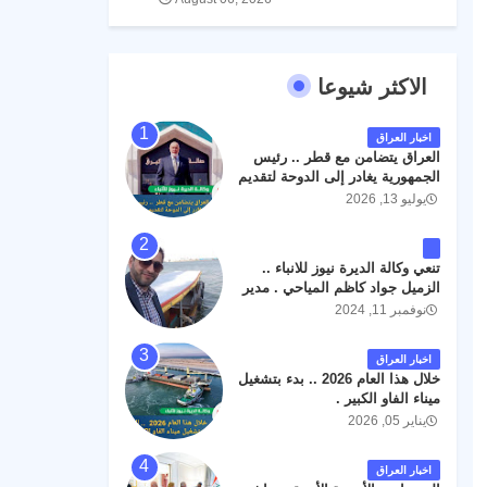
الاكثر شيوعا
اخبار العراق
العراق يتضامن مع قطر .. رئيس
الجمهورية يغادر إلى الدوحة لتقديم
واجب العزاء .
يوليو 13, 2026
تنعي وكالة الديرة نيوز للانباء ..
الزميل جواد كاظم المياحي . مدير
الخطوط الجوية العراقية السابق
نوفمبر 11, 2024
اثر حادث مروري داخل مطار
البصرة الدولي اليوم الاثنين على
اخبار العراق
الطريق المؤدي من البوابة
خلال هذا العام 2026 .. بدء بتشغيل
الرئيسة الى صالة المسافرين .
ميناء الفاو الكبير .
حيث كان سبب الحادث يعود
يناير 05, 2026
لتصادم عجلته مع عجلة نوع كيا بنكو
تابعة لشركة الهلال الماسكة لإعمار
مطار البصرة الدولي . سائلين الله
اخبار العراق
عز وجل ان يتغمد الفقيد بواسع