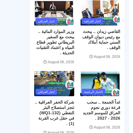
اخبار العراقية
اخبار العراقي
القاضي زيدان .. يبحث
وزير الموارد المائية ..
مع رئيس ديوان الوقف
يبحث مع السفير
السني حماية أملاك
البريطاني تطوير قطاع
الوقف .
المياه و اعتماد التقنيات
الحديثة .
August 06, 2026
August 06, 2026
الاخبار الرياضية
اخبار العراقي
غداً الجمعة .. سحب
شركة الحفر العراقية ..
قرعة دوري نجوم
تنجز استصلاح البئر
العراق للموسم الجديد
النفطي (WQ1-132)
2026 - 2027 .
في حقل غرب القرنة
(1) .
August 06, 2026
August 06, 2026