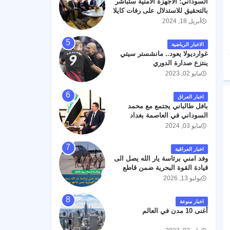
السوداني: الأجهزة الأمنية ستباشر
رحمته ، و انا لله وانا اليه راجعون .
بالتحقيق للاستدلال على رفات كايلا
مولر
أبريل 18, 2024
الاخبار الرياضية
غوارديولا يعود.. مانشستر سيتي
ينتزع صدارة الدوري
مايو 02, 2023
اخبار العراق
بافل طالباني يجتمع مع محمد
السوداني في العاصمة بغداد
مايو 03, 2024
اخبار العراقية
وفد امني برئاسة يار الله يصل الى
قيادة القوة البحرية ضمن قاطع
عمليات البصرة .
يوليو 13, 2026
اخبار منوعة
أغنى 10 مدن في العالم