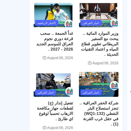
اخبار العراقي
الاخبار الرياضية
وزير الموارد المائية ..
غداً الجمعة .. سحب
يبحث مع السفير
قرعة دوري نجوم
البريطاني تطوير قطاع
العراق للموسم الجديد
المياه و اعتماد التقنيات
2026 - 2027 .
الحديثة .
August 06, 2026
August 06, 2026
اخبار العراقي
اخبار العراقي
شركة الحفر العراقية ..
تفعيل إنذار (ج)
تنجز استصلاح البئر
لقطعات جهاز مكافحة
النفطي (WQ1-132)
الارهاب تحسباً لوقوع
في حقل غرب القرنة
اي طارئ .
(1) .
August 06, 2026