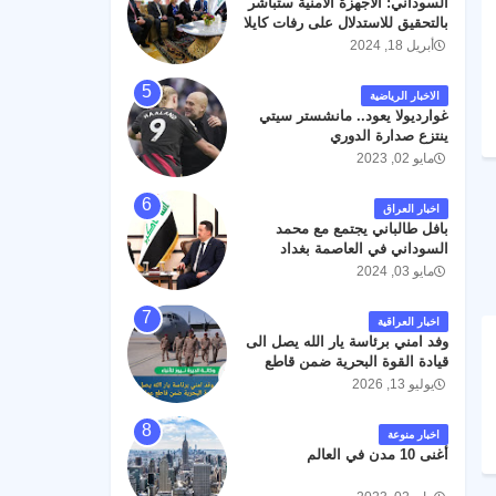
السوداني: الأجهزة الأمنية ستباشر
رحمته ، و انا لله وانا اليه راجعون .
بالتحقيق للاستدلال على رفات كايلا
مولر
أبريل 18, 2024
الاخبار الرياضية
غوارديولا يعود.. مانشستر سيتي
ينتزع صدارة الدوري
مايو 02, 2023
اخبار العراق
بافل طالباني يجتمع مع محمد
السوداني في العاصمة بغداد
مايو 03, 2024
اخبار العراقية
وفد امني برئاسة يار الله يصل الى
قيادة القوة البحرية ضمن قاطع
عمليات البصرة .
يوليو 13, 2026
اخبار منوعة
أغنى 10 مدن في العالم