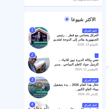
الاكثر شيوعا
اخبار العراق
العراق يتضامن مع قطر .. رئيس
الجمهورية يغادر إلى الدوحة لتقديم
واجب العزاء .
يوليو 13, 2026
تنعي وكالة الديرة نيوز للانباء ..
الزميل جواد كاظم المياحي . مدير
الخطوط الجوية العراقية السابق
نوفمبر 11, 2024
اثر حادث مروري داخل مطار
البصرة الدولي اليوم الاثنين على
اخبار العراق
الطريق المؤدي من البوابة
خلال هذا العام 2026 .. بدء بتشغيل
الرئيسة الى صالة المسافرين .
ميناء الفاو الكبير .
حيث كان سبب الحادث يعود
يناير 05, 2026
لتصادم عجلته مع عجلة نوع كيا بنكو
تابعة لشركة الهلال الماسكة لإعمار
مطار البصرة الدولي . سائلين الله
اخبار العراق
عز وجل ان يتغمد الفقيد بواسع