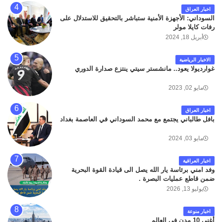
اخبار العراق
السوداني: الأجهزة الأمنية ستباشر بالتحقيق للاستدلال على
رفات كايلا مولر
أبريل 18, 2024
الاخبار الرياضية
غوارديولا يعود.. مانشستر سيتي ينتزع صدارة الدوري
مايو 02, 2023
اخبار العراق
بافل طالباني يجتمع مع محمد السوداني في العاصمة بغداد
مايو 03, 2024
اخبار العراقية
وفد امني برئاسة يار الله يصل الى قيادة القوة البحرية
ضمن قاطع عمليات البصرة .
يوليو 13, 2026
اخبار منوعة
أغنى 10 مدن في العالم