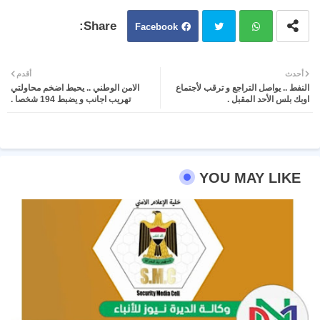
Facebook
Twit
Wh
أحدث
أقدم
النفط .. يواصل التراجع و ترقب لأجتماع
الامن الوطني .. يحبط اضخم محاولتي
ter
atsa
اوبك بلس الأحد المقبل .
تهريب اجانب و يضبط 194 شخصا .
pp
YOU MAY LIKE