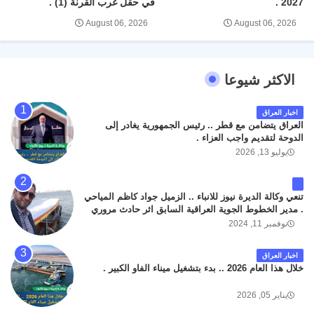
2027 .
في حقل غرب القرنة (1) .
August 06, 2026
August 06, 2026
الاكثر شيوعا
اخبار العراق
العراق يتضامن مع قطر .. رئيس الجمهورية يغادر إلى
الدوحة لتقديم واجب العزاء .
يوليو 13, 2026
تنعي وكالة الديرة نيوز للانباء .. الزميل جواد كاظم المياحي
. مدير الخطوط الجوية العراقية السابق اثر حادث مروري
داخل مطار البصرة الدولي اليوم الاثنين على الطريق
نوفمبر 11, 2024
المؤدي من البوابة الرئيسة الى صالة المسافرين . حيث
كان سبب الحادث يعود لتصادم عجلته مع عجلة نوع كيا بنكو
اخبار العراق
تابعة لشركة الهلال الماسكة لإعمار مطار البصرة الدولي .
خلال هذا العام 2026 .. بدء بتشغيل ميناء الفاو الكبير .
سائلين الله عز وجل ان يتغمد الفقيد بواسع رحمته ، و انا
لله وانا اليه راجعون .
يناير 05, 2026