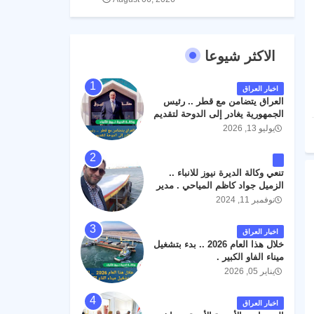
الاكثر شيوعا
اخبار العراق
العراق يتضامن مع قطر .. رئيس
الجمهورية يغادر إلى الدوحة لتقديم
واجب العزاء .
يوليو 13, 2026
تنعي وكالة الديرة نيوز للانباء ..
الزميل جواد كاظم المياحي . مدير
الخطوط الجوية العراقية السابق
نوفمبر 11, 2024
اثر حادث مروري داخل مطار
البصرة الدولي اليوم الاثنين على
اخبار العراق
الطريق المؤدي من البوابة
خلال هذا العام 2026 .. بدء بتشغيل
الرئيسة الى صالة المسافرين .
ميناء الفاو الكبير .
حيث كان سبب الحادث يعود
يناير 05, 2026
لتصادم عجلته مع عجلة نوع كيا بنكو
تابعة لشركة الهلال الماسكة لإعمار
مطار البصرة الدولي . سائلين الله
اخبار العراق
عز وجل ان يتغمد الفقيد بواسع