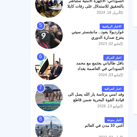
السوداني: الأجهزة الأمنية ستباشر
رحمته ، و انا لله وانا اليه راجعون .
بالتحقيق للاستدلال على رفات كايلا
مولر
أبريل 18, 2024
الاخبار الرياضية
غوارديولا يعود.. مانشستر سيتي
ينتزع صدارة الدوري
مايو 02, 2023
اخبار العراق
بافل طالباني يجتمع مع محمد
السوداني في العاصمة بغداد
مايو 03, 2024
اخبار العراقية
وفد امني برئاسة يار الله يصل الى
قيادة القوة البحرية ضمن قاطع
عمليات البصرة .
يوليو 13, 2026
اخبار منوعة
أغنى 10 مدن في العالم