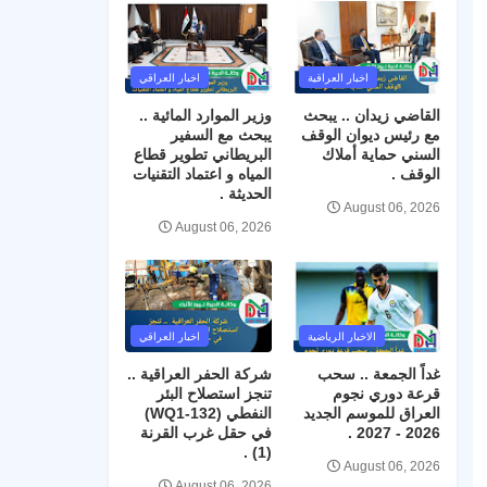
اخبار العراقية
اخبار العراقي
القاضي زيدان .. يبحث
وزير الموارد المائية ..
مع رئيس ديوان الوقف
يبحث مع السفير
السني حماية أملاك
البريطاني تطوير قطاع
الوقف .
المياه و اعتماد التقنيات
الحديثة .
August 06, 2026
August 06, 2026
الاخبار الرياضية
اخبار العراقي
غداً الجمعة .. سحب
شركة الحفر العراقية ..
قرعة دوري نجوم
تنجز استصلاح البئر
العراق للموسم الجديد
النفطي (WQ1-132)
2026 - 2027 .
في حقل غرب القرنة
(1) .
August 06, 2026
August 06, 2026