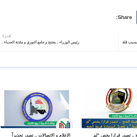
أقدم
 بسبب قلة
رئيس الوزراء .. يفتتح و جامع النوري و مئذنة الحدباء .
ج .. تصدر قرارا يخص "لم
الإعلام و الاتصالات .. تصدر تحذيراً