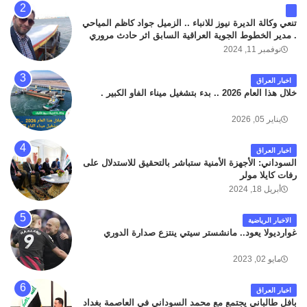
تنعي وكالة الديرة نيوز للانباء .. الزميل جواد كاظم المياحي
. مدير الخطوط الجوية العراقية السابق اثر حادث مروري
داخل مطار البصرة الدولي اليوم الاثنين على الطريق
نوفمبر 11, 2024
المؤدي من البوابة الرئيسة الى صالة المسافرين . حيث
كان سبب الحادث يعود لتصادم عجلته مع عجلة نوع كيا بنكو
اخبار العراق
تابعة لشركة الهلال الماسكة لإعمار مطار البصرة الدولي .
خلال هذا العام 2026 .. بدء بتشغيل ميناء الفاو الكبير .
سائلين الله عز وجل ان يتغمد الفقيد بواسع رحمته ، و انا
لله وانا اليه راجعون .
يناير 05, 2026
اخبار العراق
السوداني: الأجهزة الأمنية ستباشر بالتحقيق للاستدلال على
رفات كايلا مولر
أبريل 18, 2024
الاخبار الرياضية
غوارديولا يعود.. مانشستر سيتي ينتزع صدارة الدوري
مايو 02, 2023
اخبار العراق
بافل طالباني يجتمع مع محمد السوداني في العاصمة بغداد