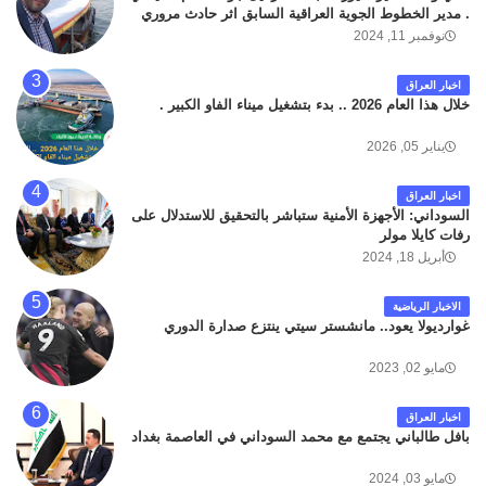
. مدير الخطوط الجوية العراقية السابق اثر حادث مروري
داخل مطار البصرة الدولي اليوم الاثنين على الطريق
نوفمبر 11, 2024
المؤدي من البوابة الرئيسة الى صالة المسافرين . حيث
كان سبب الحادث يعود لتصادم عجلته مع عجلة نوع كيا بنكو
اخبار العراق
تابعة لشركة الهلال الماسكة لإعمار مطار البصرة الدولي .
خلال هذا العام 2026 .. بدء بتشغيل ميناء الفاو الكبير .
سائلين الله عز وجل ان يتغمد الفقيد بواسع رحمته ، و انا
لله وانا اليه راجعون .
يناير 05, 2026
اخبار العراق
السوداني: الأجهزة الأمنية ستباشر بالتحقيق للاستدلال على
رفات كايلا مولر
أبريل 18, 2024
الاخبار الرياضية
غوارديولا يعود.. مانشستر سيتي ينتزع صدارة الدوري
مايو 02, 2023
اخبار العراق
بافل طالباني يجتمع مع محمد السوداني في العاصمة بغداد
مايو 03, 2024