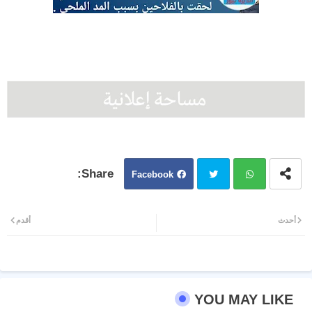
Facebook
Twit
Wh
أحدث
أقدم
ter
atsa
pp
YOU MAY LIKE