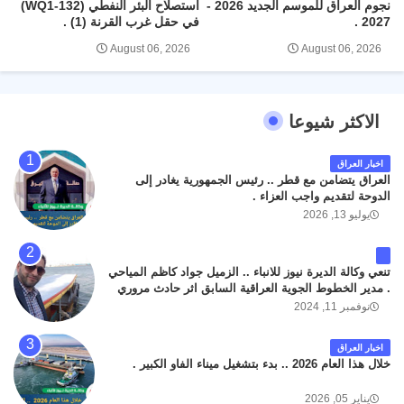
نجوم العراق للموسم الجديد 2026 -
استصلاح البئر النفطي (WQ1-132)
2027 .
في حقل غرب القرنة (1) .
August 06, 2026
August 06, 2026
الاكثر شيوعا
اخبار العراق
العراق يتضامن مع قطر .. رئيس الجمهورية يغادر إلى
الدوحة لتقديم واجب العزاء .
يوليو 13, 2026
تنعي وكالة الديرة نيوز للانباء .. الزميل جواد كاظم المياحي
. مدير الخطوط الجوية العراقية السابق اثر حادث مروري
داخل مطار البصرة الدولي اليوم الاثنين على الطريق
نوفمبر 11, 2024
المؤدي من البوابة الرئيسة الى صالة المسافرين . حيث
كان سبب الحادث يعود لتصادم عجلته مع عجلة نوع كيا بنكو
اخبار العراق
تابعة لشركة الهلال الماسكة لإعمار مطار البصرة الدولي .
خلال هذا العام 2026 .. بدء بتشغيل ميناء الفاو الكبير .
سائلين الله عز وجل ان يتغمد الفقيد بواسع رحمته ، و انا
لله وانا اليه راجعون .
يناير 05, 2026