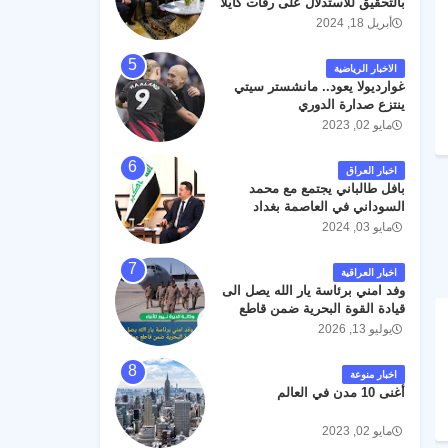
بالتحقيق للاستدلال على رفات كايلا
مولر
أبريل 18, 2024
الاخبار الرياضية
غوارديولا يعود.. مانشستر سيتي
ينتزع صدارة الدوري
مايو 02, 2023
اخبار العراق
بافل طالباني يجتمع مع محمد
السوداني في العاصمة بغداد
مايو 03, 2024
اخبار العراقية
وفد امني برئاسة يار الله يصل الى
قيادة القوة البحرية ضمن قاطع
عمليات البصرة .
يوليو 13, 2026
اخبار منوعة
أغنى 10 مدن في العالم
مايو 02, 2023