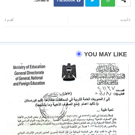
Facebook
Twit
Wh
أحدث
أقدم
ter
atsa
pp
YOU MAY LIKE