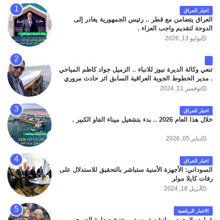
اخبار العراق
العراق يتضامن مع قطر .. رئيس الجمهورية يغادر إلى
الدوحة لتقديم واجب العزاء .
يوليو 13, 2026
تنعي وكالة الديرة نيوز للانباء .. الزميل جواد كاظم المياحي
. مدير الخطوط الجوية العراقية السابق اثر حادث مروري
داخل مطار البصرة الدولي اليوم الاثنين على الطريق
نوفمبر 11, 2024
المؤدي من البوابة الرئيسة الى صالة المسافرين . حيث
كان سبب الحادث يعود لتصادم عجلته مع عجلة نوع كيا بنكو
اخبار العراق
تابعة لشركة الهلال الماسكة لإعمار مطار البصرة الدولي .
خلال هذا العام 2026 .. بدء بتشغيل ميناء الفاو الكبير .
سائلين الله عز وجل ان يتغمد الفقيد بواسع رحمته ، و انا
لله وانا اليه راجعون .
يناير 05, 2026
اخبار العراق
السوداني: الأجهزة الأمنية ستباشر بالتحقيق للاستدلال على
رفات كايلا مولر
أبريل 18, 2024
الاخبار الرياضية
غوارديولا يعود.. مانشستر سيتي ينتزع صدارة الدوري