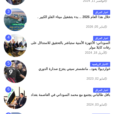
داخل مطار البصرة الدولي اليوم الاثنين على الطريق
نوفمبر 11, 2024
المؤدي من البوابة الرئيسة الى صالة المسافرين . حيث
كان سبب الحادث يعود لتصادم عجلته مع عجلة نوع كيا بنكو
اخبار العراق
تابعة لشركة الهلال الماسكة لإعمار مطار البصرة الدولي .
خلال هذا العام 2026 .. بدء بتشغيل ميناء الفاو الكبير .
سائلين الله عز وجل ان يتغمد الفقيد بواسع رحمته ، و انا
لله وانا اليه راجعون .
يناير 05, 2026
اخبار العراق
السوداني: الأجهزة الأمنية ستباشر بالتحقيق للاستدلال على
رفات كايلا مولر
أبريل 18, 2024
الاخبار الرياضية
غوارديولا يعود.. مانشستر سيتي ينتزع صدارة الدوري
مايو 02, 2023
اخبار العراق
بافل طالباني يجتمع مع محمد السوداني في العاصمة بغداد
مايو 03, 2024