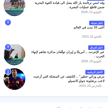
وفد امني برئاسة يار الله يصل الى قيادة القوة البحرية
ضمن قاطع عمليات البصرة .
يوليو 13, 2026
اخبار منوعة
أغنى 10 مدن في العالم
مايو 02, 2023
اخبار العراق
عبر الإنترنت .. أمريكا و إيران توقّعان مذكرة تفاهم لإنهاء
الحرب .
يونيو 18, 2026
الاخبار الرياضية
مرض وراثي خطير" .. الكشف عن المشكة التي أرعبت
لاعب برشلونة جواو كانسيلو
مارس 20, 2024