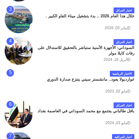
المؤدي من البوابة الرئيسة الى صالة المسافرين . حيث
كان سبب الحادث يعود لتصادم عجلته مع عجلة نوع كيا بنكو
اخبار العراق
تابعة لشركة الهلال الماسكة لإعمار مطار البصرة الدولي .
خلال هذا العام 2026 .. بدء بتشغيل ميناء الفاو الكبير .
سائلين الله عز وجل ان يتغمد الفقيد بواسع رحمته ، و انا
لله وانا اليه راجعون .
يناير 05, 2026
اخبار العراق
السوداني: الأجهزة الأمنية ستباشر بالتحقيق للاستدلال على
رفات كايلا مولر
أبريل 18, 2024
الاخبار الرياضية
غوارديولا يعود.. مانشستر سيتي ينتزع صدارة الدوري
مايو 02, 2023
اخبار العراق
بافل طالباني يجتمع مع محمد السوداني في العاصمة بغداد
مايو 03, 2024
اخبار العراقية