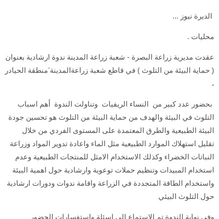
الديرة نيوز ...
محليات .
عقدت مديرية زراعة البصرة - شعبة زراعة المدينة ندوة ارشادية بعنوان
( حماية البيئة من التلوث ) في قاطع شعبة زراعةالمدينة َمنطقة الحيادر
،
بحضور عدد كبير من النساء الريفيات وتناولت الندوة أهم اسباب
التلوث في البيئة والهدف من حماية البيئة من التلوث هو تحسين جودة
البيئة الطبيعية والطرق المعتمدة على المستوى الفردي من خلال
تقليل استهلاك الموارد الطبيعية مثل الماء واعادة تدوير المواد وزراعة
النباتات الخضراء وكذلك الاستخدام الامثل للمنتجات الطبيعية وعدم
استخدام المبيدات وتنظيم حملات توعوية وارشادية حول اهمية البيئة
واستخدام الطاقة المتجددة في الزراعة واقامة ندوات ودورات ارشادية
حول التلوث البيئي
وفي نهاية الندوة تم الاستماع الى اسئلة واستفسارات الحضور