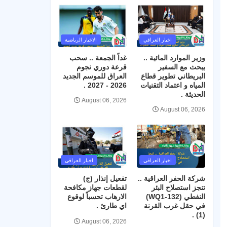
اخبار العراقي
الاخبار الرياضية
وزير الموارد المائية ..
غداً الجمعة .. سحب
يبحث مع السفير
قرعة دوري نجوم
البريطاني تطوير قطاع
العراق للموسم الجديد
المياه و اعتماد التقنيات
2026 - 2027 .
الحديثة .
August 06, 2026
August 06, 2026
اخبار العراقي
اخبار العراقي
شركة الحفر العراقية ..
تفعيل إنذار (ج)
تنجز استصلاح البئر
لقطعات جهاز مكافحة
النفطي (WQ1-132)
الارهاب تحسباً لوقوع
في حقل غرب القرنة
اي طارئ .
(1) .
August 06, 2026