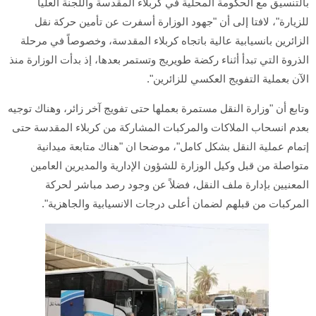
بالتنسيق مع الحكومة المحلية في كربلاء المقدسة واللجنة العليا
للزيارة"، لافتا إلى أن "جهود الوزارة أسفرت عن تأمين حركة نقل
الزائرين بانسيابية عالية باتجاه كربلاء المقدسة، وخصوصاً في مرحلة
الذروة التي تبدأ أثناء ركضة طويريج وتستمر بعدها، إذ بدأت الوزارة منذ
الآن بعملية التفويج العكسي للزائرين".
وتابع أن "وزارة النقل مستمرة بعملها حتى تفويج آخر زائر، وهناك توجيه
بعدم انسحاب الملاكات والمركبات المشاركة من كربلاء المقدسة حتى
إتمام عملية النقل بشكل كامل"، موضحا ان "هناك متابعة ميدانية
متواصلة من قبل وكيل الوزارة للشؤون الإدارية والمديرين العامين
المعنيين بإدارة ملف النقل، فضلاً عن وجود رصد مباشر لحركة
المركبات من قبلهم لضمان أعلى درجات الانسيابية والجاهزية".