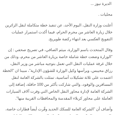
الديرة نيوز ...
محليات .
أعلنت وزارة النقل، اليوم الأحد، عن تنفيذ خطة متكاملة لنقل الزائرين
خلال زيارة العاشر من محرم الحرام، فيما أكدت استمرار عمليات
التفويج العكسي بعد انتهاء ركضة طويريج.
وقال المتحدث باسم الوزارة، ميثم الصافي، في تصريح صحفي : إن
"الوزارة وضعت خطة شاملة خاصة بزيارة العاشر من محرم، وذلك من
خلال غرفة عمليات النقل التي تعمل بتوجيه مباشر من وزير النقل،
رزاق محيبس، ويرأسها وكيل الوزارة للشؤون الإدارية"، مبينا ان "الخطة
اعتمدت على ثلاثة تشكيلات أساسية، تمثلت بالشركة العامة لنقل
المسافرين والوفود، والتي شاركت بأكثر من 100 حافلة، إضافة إلى
الشركة العامة لإدارة محاور النقل الخاص التي وفرت آلاف السيارات
العاملة على محاور كربلاء المقدسة والمحافظات القريبة منها".
وأضاف أن "الشركة العامة للسكك الحديد وفّرت أيضاً قطارات خاصة،