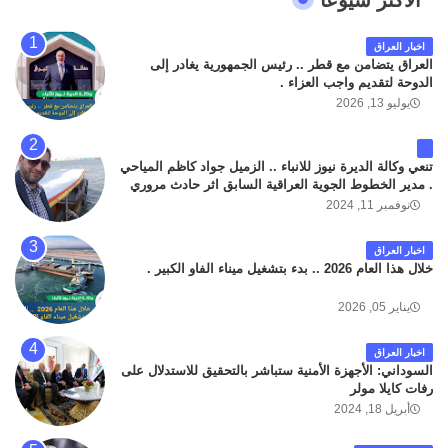
الاكثر شيوعا
اخبار العراق
العراق يتضامن مع قطر .. رئيس الجمهورية يغادر إلى
الدوحة لتقديم واجب العزاء .
يوليو 13, 2026
تنعي وكالة الديرة نيوز للانباء .. الزميل جواد كاظم المياحي
. مدير الخطوط الجوية العراقية السابق اثر حادث مروري
داخل مطار البصرة الدولي اليوم الاثنين على الطريق
نوفمبر 11, 2024
المؤدي من البوابة الرئيسة الى صالة المسافرين . حيث
كان سبب الحادث يعود لتصادم عجلته مع عجلة نوع كيا بنكو
اخبار العراق
تابعة لشركة الهلال الماسكة لإعمار مطار البصرة الدولي .
خلال هذا العام 2026 .. بدء بتشغيل ميناء الفاو الكبير .
سائلين الله عز وجل ان يتغمد الفقيد بواسع رحمته ، و انا
لله وانا اليه راجعون .
يناير 05, 2026
اخبار العراق
السوداني: الأجهزة الأمنية ستباشر بالتحقيق للاستدلال على
رفات كايلا مولر
أبريل 18, 2024