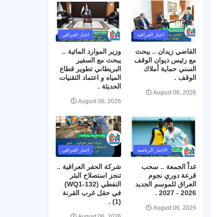
اخبار العراقية
اخبار العراقي
القاضي زيدان .. يبحث
وزير الموارد المائية ..
مع رئيس ديوان الوقف
يبحث مع السفير
السني حماية أملاك
البريطاني تطوير قطاع
الوقف .
المياه و اعتماد التقنيات
الحديثة .
August 06, 2026
August 06, 2026
الاخبار الرياضية
اخبار العراقي
غداً الجمعة .. سحب
شركة الحفر العراقية ..
قرعة دوري نجوم
تنجز استصلاح البئر
العراق للموسم الجديد
النفطي (WQ1-132)
2026 - 2027 .
في حقل غرب القرنة
(1) .
August 06, 2026
August 06, 2026