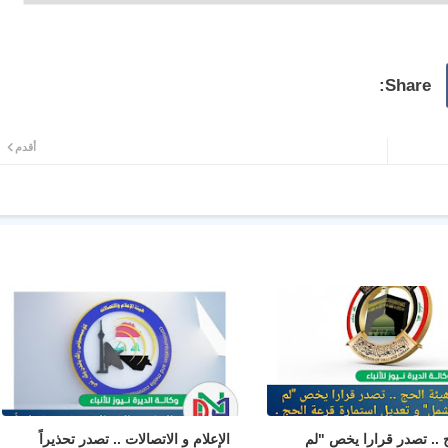
أقدم
ج .. تصدر قرارا يخص "لم
الإعلام و الاتصالات .. تصدر تحذيراً