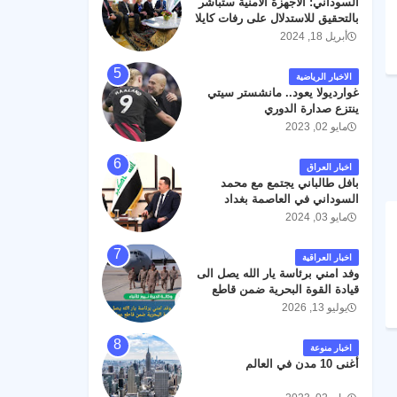
السوداني: الأجهزة الأمنية ستباشر
رحمته ، و انا لله وانا اليه راجعون .
بالتحقيق للاستدلال على رفات كايلا
مولر
أبريل 18, 2024
الاخبار الرياضية
غوارديولا يعود.. مانشستر سيتي
ينتزع صدارة الدوري
مايو 02, 2023
اخبار العراق
بافل طالباني يجتمع مع محمد
السوداني في العاصمة بغداد
مايو 03, 2024
اخبار العراقية
وفد امني برئاسة يار الله يصل الى
قيادة القوة البحرية ضمن قاطع
عمليات البصرة .
يوليو 13, 2026
اخبار منوعة
أغنى 10 مدن في العالم