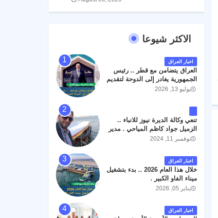
الاكثر شيوعا
اخبار العراق
العراق يتضامن مع قطر .. رئيس
الجمهورية يغادر إلى الدوحة لتقديم
واجب العزاء .
يوليو 13, 2026
تنعي وكالة الديرة نيوز للانباء ..
الزميل جواد كاظم المياحي . مدير
الخطوط الجوية العراقية السابق
نوفمبر 11, 2024
اثر حادث مروري داخل مطار
البصرة الدولي اليوم الاثنين على
اخبار العراق
الطريق المؤدي من البوابة
خلال هذا العام 2026 .. بدء بتشغيل
الرئيسة الى صالة المسافرين .
ميناء الفاو الكبير .
حيث كان سبب الحادث يعود
يناير 05, 2026
لتصادم عجلته مع عجلة نوع كيا بنكو
تابعة لشركة الهلال الماسكة لإعمار
مطار البصرة الدولي . سائلين الله
اخبار العراق
عز وجل ان يتغمد الفقيد بواسع