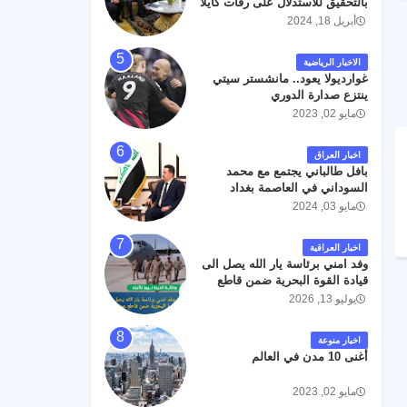
بالتحقيق للاستدلال على رفات كايلا
مولر
أبريل 18, 2024
الاخبار الرياضية
غوارديولا يعود.. مانشستر سيتي
ينتزع صدارة الدوري
مايو 02, 2023
اخبار العراق
بافل طالباني يجتمع مع محمد
السوداني في العاصمة بغداد
مايو 03, 2024
اخبار العراقية
وفد امني برئاسة يار الله يصل الى
قيادة القوة البحرية ضمن قاطع
عمليات البصرة .
يوليو 13, 2026
اخبار منوعة
أغنى 10 مدن في العالم
مايو 02, 2023