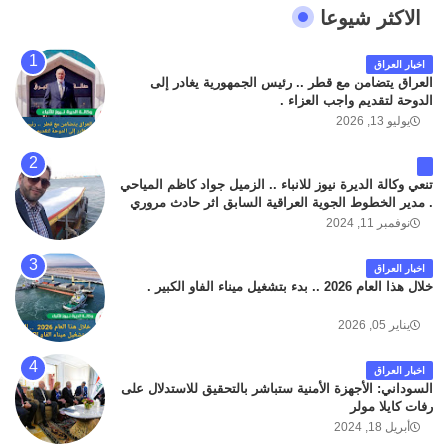
الاكثر شيوعا
اخبار العراق
العراق يتضامن مع قطر .. رئيس الجمهورية يغادر إلى
الدوحة لتقديم واجب العزاء .
يوليو 13, 2026
تنعي وكالة الديرة نيوز للانباء .. الزميل جواد كاظم المياحي
. مدير الخطوط الجوية العراقية السابق اثر حادث مروري
داخل مطار البصرة الدولي اليوم الاثنين على الطريق
نوفمبر 11, 2024
المؤدي من البوابة الرئيسة الى صالة المسافرين . حيث
كان سبب الحادث يعود لتصادم عجلته مع عجلة نوع كيا بنكو
اخبار العراق
تابعة لشركة الهلال الماسكة لإعمار مطار البصرة الدولي .
خلال هذا العام 2026 .. بدء بتشغيل ميناء الفاو الكبير .
سائلين الله عز وجل ان يتغمد الفقيد بواسع رحمته ، و انا
لله وانا اليه راجعون .
يناير 05, 2026
اخبار العراق
السوداني: الأجهزة الأمنية ستباشر بالتحقيق للاستدلال على
رفات كايلا مولر
أبريل 18, 2024