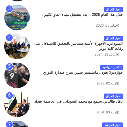
المؤدي من البوابة الرئيسة الى صالة المسافرين . حيث
كان سبب الحادث يعود لتصادم عجلته مع عجلة نوع كيا بنكو
اخبار العراق
تابعة لشركة الهلال الماسكة لإعمار مطار البصرة الدولي .
خلال هذا العام 2026 .. بدء بتشغيل ميناء الفاو الكبير .
سائلين الله عز وجل ان يتغمد الفقيد بواسع رحمته ، و انا
لله وانا اليه راجعون .
يناير 05, 2026
اخبار العراق
السوداني: الأجهزة الأمنية ستباشر بالتحقيق للاستدلال على
رفات كايلا مولر
أبريل 18, 2024
الاخبار الرياضية
غوارديولا يعود.. مانشستر سيتي ينتزع صدارة الدوري
مايو 02, 2023
اخبار العراق
بافل طالباني يجتمع مع محمد السوداني في العاصمة بغداد
مايو 03, 2024
اخبار العراقية