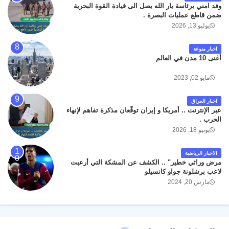
وفد امني برئاسة يار الله يصل الى قيادة القوة البحرية
ضمن قاطع عمليات البصرة .
يوليو 13, 2026
اخبار منوعة
أغنى 10 مدن في العالم
مايو 02, 2023
اخبار العراق
عبر الإنترنت .. أمريكا و إيران توقّعان مذكرة تفاهم لإنهاء
الحرب .
يونيو 18, 2026
الاخبار الرياضية
مرض وراثي خطير" .. الكشف عن المشكة التي أرعبت
لاعب برشلونة جواو كانسيلو
مارس 20, 2024