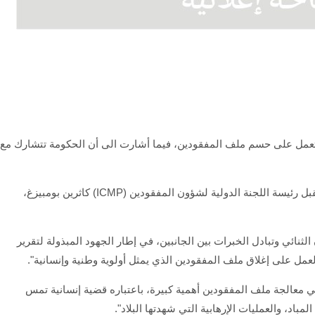
ية تعمل على حسم ملف المفقودين، فيما أشارت الى أن الحكومة تتشارك مع
وذكر بيان للوزارة ، أن "وزير العدل، خالد شواني، استقبل رئيسة اللجنة الدولية لشؤون المفقودين (ICMP) كاثرين بومبيزغ،
الثنائي وتبادل الخبرات بين الجانبين، في إطار الجهود المبذولة لتقرير
لعمل على إغلاق ملف المفقودين الذي يمثل أولوية وطنية وإنسانية".
تولي معالجة ملف المفقودين أهمية كبيرة، باعتباره قضية إنسانية تمس
اد، والعمليات الإرهابية التي شهدتها البلاد".