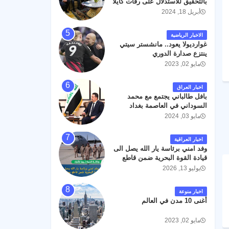
بالتحقيق للاستدلال على رفات كايلا
مولر
أبريل 18, 2024
الاخبار الرياضية
غوارديولا يعود.. مانشستر سيتي
ينتزع صدارة الدوري
مايو 02, 2023
اخبار العراق
بافل طالباني يجتمع مع محمد
السوداني في العاصمة بغداد
مايو 03, 2024
اخبار العراقية
وفد امني برئاسة يار الله يصل الى
قيادة القوة البحرية ضمن قاطع
عمليات البصرة .
يوليو 13, 2026
اخبار منوعة
أغنى 10 مدن في العالم
مايو 02, 2023