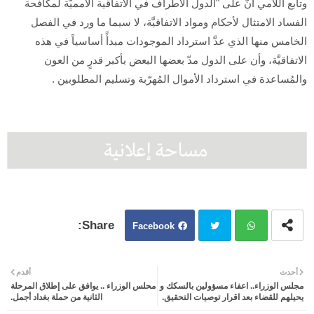
وتابع اللامي أنٌّ على "الدول الأطراف في الاتفاقية الأمميَّة لمكافحة
الفساد الامتثال لأحكام ومواد الاتفاقيَّة، لا سيما ما ورد في الفصل
الخامس منها الذي عدَّ استرداد الموجودات مبدأً أساسياً في هذه
الاتفاقيَّة، وأن على الدول مدّ بعضها البعض بأكبر قدرٍ من العون
والمُساعدة في استرداد الأموال المُهرّبة وتسليم المطلوبين .
Facebook
Twit
Wh
أحدث
أقدم
مجلس الوزراء.. اعفاء مسؤولين بالسكك و
محلس الوزراء .. يوافق على إطلاق المرحلة
ter
atsa
يحيلهم للقضاء بعد اقرار توصيات التحقيق.
الثانية من حملة بغداد أجمل.