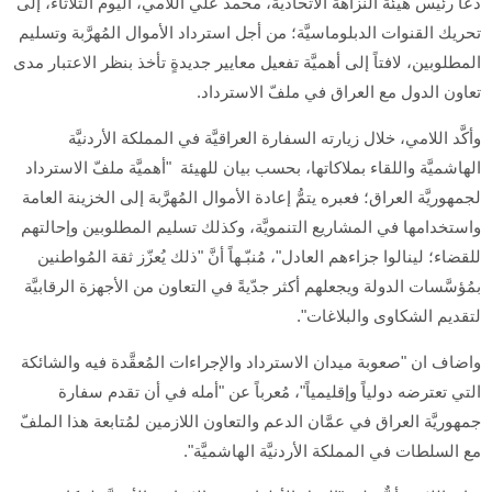
دعا رئيس هيئة النزاهة الاتحاديَّة، محمد علي اللامي، اليوم الثلاثاء، إلى
تحريك القنوات الدبلوماسيَّة؛ من أجل استرداد الأموال المُهرَّبة وتسليم
المطلوبين، لافتاً إلى أهميَّة تفعيل معايير جديدةٍ تأخذ بنظر الاعتبار مدى
تعاون الدول مع العراق في ملفّ الاسترداد.
وأكَّد اللامي، خلال زيارته السفارة العراقيَّة في المملكة الأردنيَّة
الهاشميَّة واللقاء بملاكاتها، بحسب بيان للهيئة "أهميَّة ملفّ الاسترداد
لجمهوريَّة العراق؛ فعبره يتمُّ إعادة الأموال المُهرَّبة إلى الخزينة العامة
واستخدامها في المشاريع التنمويَّة، وكذلك تسليم المطلوبين وإحالتهم
للقضاء؛ لينالوا جزاءهم العادل"، مُنبّـهاً أنَّ "ذلك يُعزّز ثقة المُواطنين
بمُؤسَّسات الدولة ويجعلهم أكثر جدّيةً في التعاون من الأجهزة الرقابيَّة
لتقديم الشكاوى والبلاغات".
واضاف ان "صعوبة ميدان الاسترداد والإجراءات المُعقَّدة فيه والشائكة
التي تعترضه دولياً وإقليمياً"، مُعرباً عن "أمله في أن تقدم سفارة
جمهوريَّة العراق في عمَّان الدعم والتعاون اللازمين لمُتابعة هذا الملفّ
مع السلطات في المملكة الأردنيَّة الهاشميَّة".