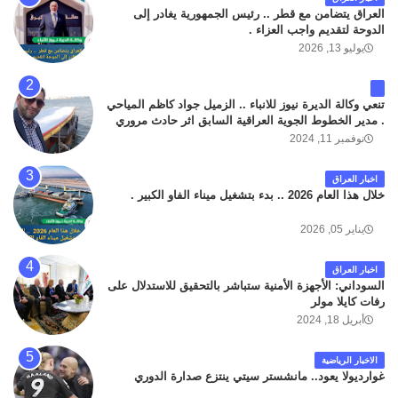
العراق يتضامن مع قطر .. رئيس الجمهورية يغادر إلى
الدوحة لتقديم واجب العزاء .
يوليو 13, 2026
تنعي وكالة الديرة نيوز للانباء .. الزميل جواد كاظم المياحي
. مدير الخطوط الجوية العراقية السابق اثر حادث مروري
داخل مطار البصرة الدولي اليوم الاثنين على الطريق
نوفمبر 11, 2024
المؤدي من البوابة الرئيسة الى صالة المسافرين . حيث
كان سبب الحادث يعود لتصادم عجلته مع عجلة نوع كيا بنكو
اخبار العراق
تابعة لشركة الهلال الماسكة لإعمار مطار البصرة الدولي .
خلال هذا العام 2026 .. بدء بتشغيل ميناء الفاو الكبير .
سائلين الله عز وجل ان يتغمد الفقيد بواسع رحمته ، و انا
لله وانا اليه راجعون .
يناير 05, 2026
اخبار العراق
السوداني: الأجهزة الأمنية ستباشر بالتحقيق للاستدلال على
رفات كايلا مولر
أبريل 18, 2024
الاخبار الرياضية
غوارديولا يعود.. مانشستر سيتي ينتزع صدارة الدوري